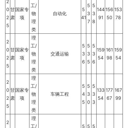
2
工/
5
5
0
甘
国家专
5
144
156
153
物
自动化
3
3
2
肃
项
41
91
50
78
理
7
8
5
类
理
2
工/
5
5
5
0
甘
国家专
159
161
159
物
交通运输
3
3
3
2
肃
项
54
98
54
理
6
5
6
5
类
理
2
工/
5
5
5
0
甘
国家专
133
177
167
物
车辆工程
4
3
3
2
肃
项
54
67
99
理
5
0
3
5
类
理
2
工/
5
5
5