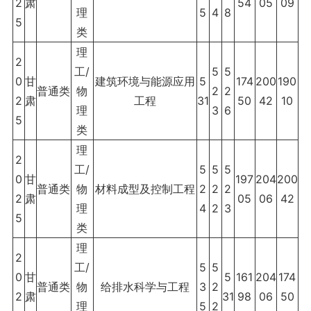
2
肃
54
05
09
理
5
4
8
5
类
理
2
工/
5
5
0
甘
建筑环境与能源应用
5
174
200
190
普通类
物
2
2
2
肃
工程
31
50
42
10
理
3
6
5
类
理
2
工/
5
5
5
0
甘
197
204
200
普通类
物
材料成型及控制工程
2
2
2
2
肃
05
06
42
理
4
2
3
5
类
理
2
工/
5
5
0
甘
5
161
204
174
普通类
物
给排水科学与工程
3
2
2
肃
31
98
06
50
理
5
2