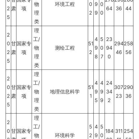
物
环境工程
0
9
0
2
肃
项
64
36
44
理
2
9
0
5
类
理
2
工/
4
5
23
0
甘
国家专
51
294
258
物
测绘工程
9
0
94
2
肃
项
2
46
56
理
8
7
0
5
类
理
2
工/
4
4
24
0
甘
国家专
51
307
290
物
地理信息科学
9
9
34
2
肃
项
1
23
36
理
5
9
2
5
类
理
2
工/
5
4
5
0
甘
国家专
184
311
254
物
环境科学
2
9
0