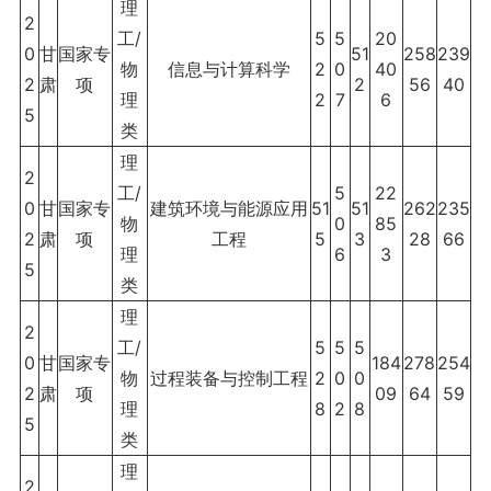
理
2
工/
5
5
20
0
甘
国家专
51
258
239
物
信息与计算科学
2
0
40
2
肃
项
2
56
40
理
2
7
6
5
类
理
2
工/
5
22
0
甘
国家专
建筑环境与能源应用
51
51
262
235
物
0
85
2
肃
项
工程
5
3
28
66
理
6
3
5
类
理
2
工/
5
5
5
0
甘
国家专
184
278
254
物
过程装备与控制工程
2
0
0
2
肃
项
09
64
59
理
8
2
8
5
类
理
2