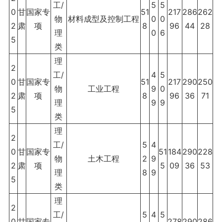
工/
5
5
0
甘
国家专
51
217
286
262
物
材料成型及控制工程
0
0
2
肃
项
8
96
44
28
理
0
6
5
类
理
2
工/
4
5
0
甘
国家专
51
217
290
250
物
工业工程
9
0
2
肃
项
8
96
36
71
理
9
9
5
类
理
2
工/
5
4
0
甘
国家专
51
184
290
228
物
土木工程
2
9
2
肃
项
5
09
36
53
理
8
9
5
类
理
2
工/
5
4
5
0
甘
国家专
278
290
286