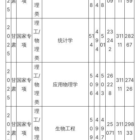
2
肃
项
09
11
59
理
8
4
8
5
类
理
2
工/
4
23
0
甘
国家专
51
5
311
282
物
统计学
9
24
2
肃
项
4
01
11
67
理
4
2
5
类
理
2
工/
5
4
5
26
0
甘
国家专
311
274
物
应用物理学
0
9
0
22
2
肃
项
11
26
理
6
4
3
8
5
类
理
2
工/
5
4
4
0
甘
国家专
25
311
298
物
生物工程
0
9
9
2
肃
项
071
11
33
理
9
4
7