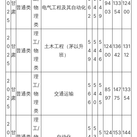
0
甘
94
133
124
普通类
物
电气工程及其自动化
6
4
4
2
肃
03
54
00
理
2
5
9
5
类
理
2
工/
5
5
5
0
甘
土木工程（茅以升
124
136
131
普通类
物
4
4
4
2
肃
班）
00
42
12
理
9
4
6
5
类
理
2
工/
5
5
5
0
甘
85
147
133
普通类
物
交通运输
6
4
4
2
肃
97
75
54
理
6
0
5
5
类
理
2
工/
5
5
0
甘
5
124
153
144
普通类
物
自动化
4
3