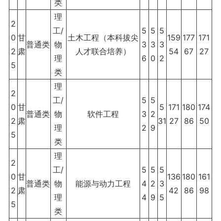
类
理
2
工/
5
5
5
0
甘
土木工程（本科拔尖
159
177
171
普通类
物
3
3
3
2
肃
人才联合培养）
54
67
27
理
6
0
2
5
类
理
2
工/
5
5
0
甘
5
171
180
174
普通类
物
软件工程
3
2
2
肃
31
27
86
50
理
2
9
5
类
理
2
工/
5
5
5
0
甘
136
180
161
普通类
物
能源与动力工程
4
2
3
2
肃
42
86
98
理
4
9
5
5
类