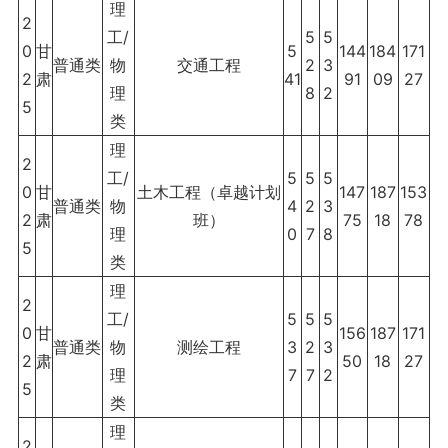
理
2
工/
5
5
0
甘
5
144
184
171
普通类
物
交通工程
2
3
2
肃
41
91
09
27
理
8
2
5
类
理
2
工/
5
5
5
0
甘
土木工程（卓越计划
147
187
153
普通类
物
4
2
3
2
肃
班）
75
18
78
理
0
7
8
5
类
理
2
工/
5
5
5
0
甘
156
187
171
普通类
物
测绘工程
3
2
3
2
肃
50
18
27
理
7
7
2
5
类
理
2