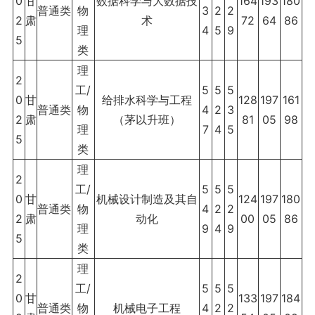
0
甘
数据科学与大数据技
164
193
180
普通类
物
3
2
2
2
肃
术
72
64
86
理
4
5
9
5
类
理
2
工/
5
5
5
0
甘
给排水科学与工程
128
197
161
普通类
物
4
2
3
2
肃
（茅以升班）
81
05
98
理
7
4
5
5
类
理
2
工/
5
5
5
0
甘
机械设计制造及其自
124
197
180
普通类
物
4
2
2
2
肃
动化
00
05
86
理
9
4
9
5
类
理
2
工/
5
5
5
0
甘
133
197
184
普通类
物
机械电子工程
4
2
2