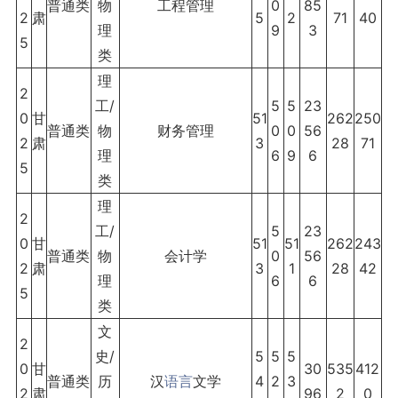
普通类
物
工程管理
0
85
2
肃
5
2
71
40
理
9
3
5
类
理
2
工/
5
5
23
0
甘
51
262
250
普通类
物
财务管理
0
0
56
2
肃
3
28
71
理
6
9
6
5
类
理
2
工/
5
23
0
甘
51
51
262
243
普通类
物
会计学
0
56
2
肃
3
1
28
42
理
6
6
5
类
文
2
史/
5
5
5
0
甘
30
535
412
普通类
历
汉
语言
文学
4
2
3
2
肃
96
2
0