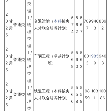
5
类
理
2
工/
5
5
5
0
甘
交通运输（
本科
拔尖
709
940
839
普通类
物
7
6
6
2
肃
人才联合培养计划）
7
3
2
理
4
2
7
5
类
理
2
工/
5
5
5
0
甘
车辆工程（卓越计划
801
985
940
普通类
物
6
6
6
2
肃
班）
3
9
3
理
9
0
2
5
类
理
2
工/
5
5
5
0
甘
铁道工程（本科拔尖
98
103
100
普通类
物
6
5
5
2
肃
人才联合培养计划）
59
11
86
理
0
8
9
5
类