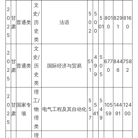
文
2
史/
5
5
0
甘
5
801
829
816
普通类
历
法语
0
0
2
肃
01
0
1
0
史
2
0
5
类
文
2
史/
4
5
0
甘
51
677
844
758
普通类
历
国际经济与贸易
9
0
2
肃
1
0
6
2
史
9
5
5
类
理
2
工/
5
5
0
甘
国家专
5
105
144
124
物
电气工程及其自动化
5
4
2
肃
项
41
59
91
00
理
7
9
5
类
理