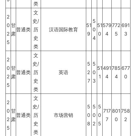
类
文
2
史/
5
0
甘
51
51
579
772
691
普通类
历
汉语国际教育
0
2
肃
9
0
4
5
3
史
4
5
类
文
2
史/
5
5
0
甘
51
491
785
677
普通类
历
英语
2
0
2
肃
1
4
4
0
史
7
3
5
类
文
2
史/
5
5
5
0
甘
717
801
758
普通类
历
市场营销
0
0
0
2
肃
7
0
2
史
8
2
5
5
类