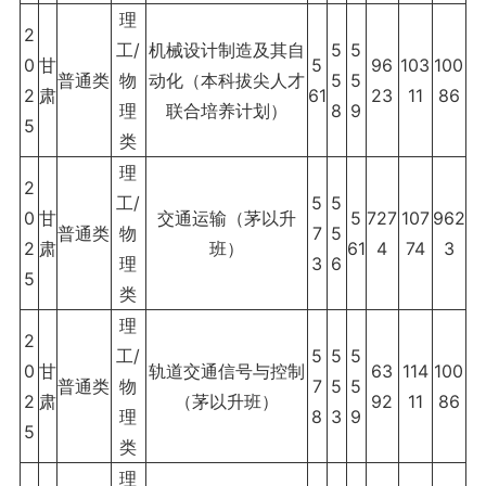
理
2
工/
机械设计制造及其自
5
5
0
甘
5
96
103
100
普通类
物
动化（本科拔尖人才
5
5
2
肃
61
23
11
86
理
联合培养计划）
8
9
5
类
理
2
工/
5
5
0
甘
交通运输（茅以升
5
727
107
962
普通类
物
7
5
2
肃
班）
61
4
74
3
理
3
6
5
类
理
2
工/
5
5
5
0
甘
轨道交通信号与控制
63
114
100
普通类
物
7
5
5
2
肃
（茅以升班）
92
11
86
理
8
3
9
5
类
理