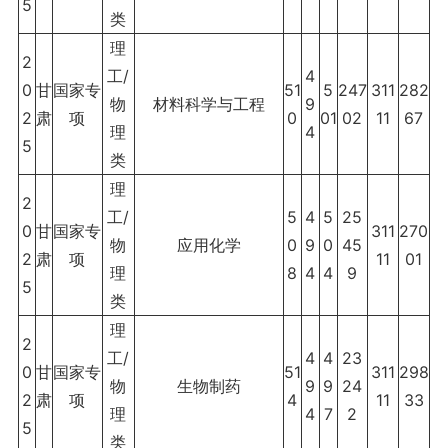
5
类
理
2
工/
4
0
甘
国家专
51
5
247
311
282
物
材料科学与工程
9
2
肃
项
0
01
02
11
67
理
4
5
类
理
2
工/
5
4
5
25
0
甘
国家专
311
270
物
应用化学
0
9
0
45
2
肃
项
11
01
理
8
4
4
9
5
类
理
2
工/
4
4
23
0
甘
国家专
51
311
298
物
生物制药
9
9
24
2
肃
项
4
11
33
理
4
7
2
5
类