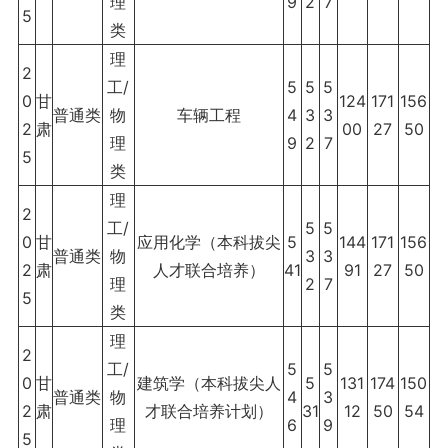
理
9
2
7
5
类
理
2
工/
5
5
5
0
甘
124
171
156
普通类
物
车辆工程
4
3
3
2
肃
00
27
50
理
9
2
7
5
类
理
2
工/
5
5
0
甘
应用化学（本科拔尖
5
144
171
156
普通类
物
3
3
2
肃
人才联合培养）
41
91
27
50
理
2
7
5
类
理
2
工/
5
5
0
甘
建筑学（本科拔尖人
5
131
174
150
普通类
物
4
3
2
肃
才联合培养计划）
31
12
50
54
理
6
9
5