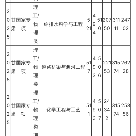
理
2
工/
4
0
甘
国家专
5
51
207
311
247
物
给排水科学与工程
9
2
肃
项
21
0
50
11
02
理
4
5
类
理
2
工/
4
5
0
甘
国家专
51
221
315
262
物
道路桥梁与渡河工程
9
0
2
肃
项
7
53
74
28
理
3
6
5
类
理
2
工/
4
5
24
0
甘
国家专
51
315
258
物
化学工程与工艺
9
0
34
2
肃
项
1
74
56
理
3
7
2
5
类
理