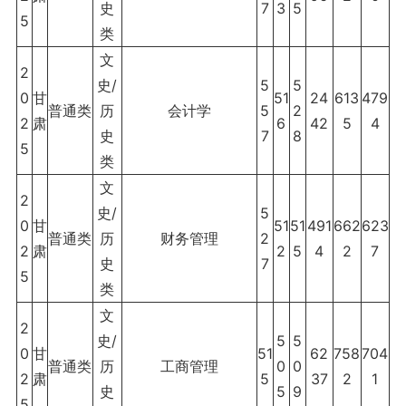
史
7
3
5
5
类
文
2
史/
5
5
0
甘
51
24
613
479
普通类
历
会计学
5
2
2
肃
6
42
5
4
史
7
8
5
类
文
2
史/
5
0
甘
51
51
491
662
623
普通类
历
财务管理
2
2
肃
2
5
4
2
7
史
7
5
类
文
2
史/
5
5
0
甘
51
62
758
704
普通类
历
工商管理
0
0
2
肃
5
37
2
1
史
5
9
5