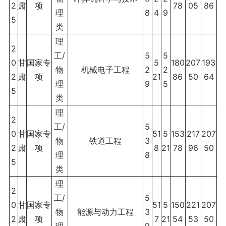
2
肃
项
78
05
86
理
8
4
9
5
类
理
2
工/
5
5
0
甘
国家专
5
180
207
193
物
机械电子工程
2
2
2
肃
项
21
86
50
64
理
9
5
5
类
理
2
工/
5
0
甘
国家专
51
5
153
217
207
物
铁道工程
3
2
肃
项
8
21
78
96
50
理
8
5
类
理
2
工/
5
0
甘
国家专
51
5
150
221
207
物
能源与动力工程
3
2
肃
项
7
21
54
53
50