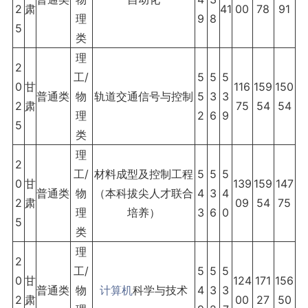
2
肃
41
00
78
91
理
9
8
5
类
理
2
工/
5
5
5
0
甘
116
159
150
普通类
物
轨道交通信号与控制
5
3
3
2
肃
75
54
54
理
2
6
9
5
类
理
2
工/
材料成型及控制工程
5
5
5
0
甘
139
159
147
普通类
物
（本科拔尖人才联合
4
3
4
2
肃
09
54
75
理
培养）
3
6
0
5
类
理
2
工/
5
5
5
0
甘
124
171
156
普通类
物
计算机
科学与技术
4
3
3
2
肃
00
27
50