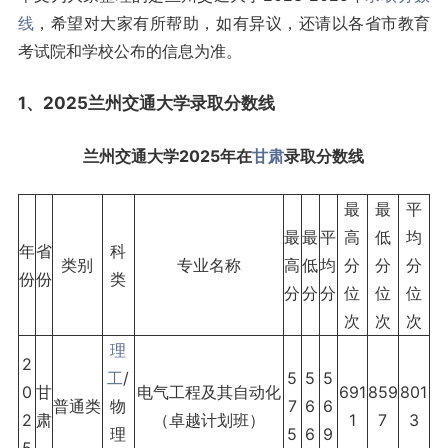
线
，希望对大家有所帮助，如有异议，还请以各省市教育
考试院和学校公布的信息为准。
1、2025兰州交通大学录取
分数线
兰州交通大学2025年在
甘肃
录取分数线
最
最
平
最
最
平
高
低
均
年
省
科
类别
专业名称
高
低
均
分
分
分
份
份
类
分
分
分
位
位
位
次
次
次
理
2
工
/
5
5
5
0
甘
电气工程及其自动化
691
859
801
普通类
物
7
6
6
2
肃
（卓越计划班）
1
7
3
理
5
6
9