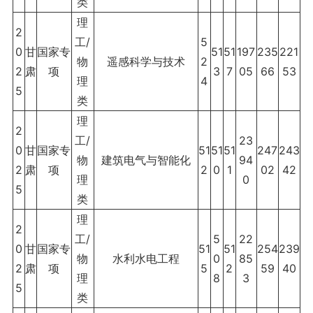
类
理
2
工/
5
0
甘
国家专
51
51
197
235
221
物
遥感科学与技术
2
2
肃
项
3
7
05
66
53
理
4
5
类
理
2
工/
23
0
甘
国家专
51
51
51
247
243
物
建筑电气与智能化
94
2
肃
项
2
0
1
02
42
理
0
5
类
理
2
工/
5
22
0
甘
国家专
51
51
254
239
物
水利水电工程
0
85
2
肃
项
5
2
59
40
理
8
3
5
类