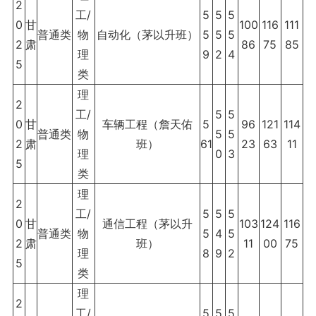
2
工/
5
5
5
0
甘
100
116
111
普通类
物
自动化（茅以升班）
5
5
5
2
肃
86
75
85
理
9
2
4
5
类
理
2
工/
5
5
0
甘
车辆工程（詹天佑
5
96
121
114
普通类
物
5
5
2
肃
班）
61
23
63
11
理
0
3
5
类
理
2
工/
5
5
5
0
甘
通信工程（茅以升
103
124
116
普通类
物
5
4
5
2
肃
班）
11
00
75
理
8
9
2
5
类
理
2
工/
5
5
5