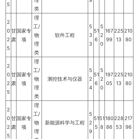
理
9
5
类
理
2
工/
5
5
0
甘
国家专
51
167
225
210
物
软件工程
3
2
2
肃
项
6
99
13
80
理
3
0
5
类
理
2
工/
5
5
0
甘
国家专
51
197
225
210
物
测控技术与仪器
2
2
2
肃
项
6
05
13
80
理
4
0
5
类
理
2
工/
5
0
甘
国家专
51
51
180
228
217
物
新能源科学与工程
2
2
肃
项
5
8
86
53
96
理
9
5