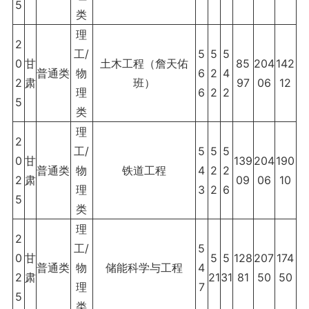
5
类
理
2
工/
5
5
5
0
甘
土木工程（詹天佑
85
204
142
普通类
物
6
2
4
2
肃
班）
97
06
12
理
6
2
2
5
类
理
2
工/
5
5
5
0
甘
139
204
190
普通类
物
铁道工程
4
2
2
2
肃
09
06
10
理
3
2
6
5
类
理
2
工/
5
0
甘
5
5
128
207
174
普通类
物
储能科学与工程
4
2
肃
21
31
81
50
50
理
7
5
类