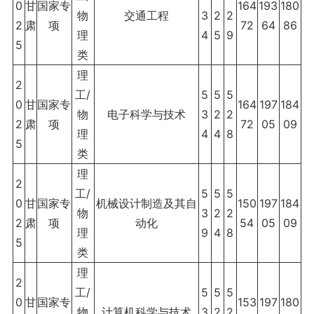
0
甘
国家专
164
193
180
物
交通工程
3
2
2
2
肃
项
72
64
86
理
4
5
9
5
类
理
2
工/
5
5
5
0
甘
国家专
164
197
184
物
电子科学与技术
3
2
2
2
肃
项
72
05
09
理
4
4
8
5
类
理
2
工/
5
5
5
0
甘
国家专
机械设计制造及其自
150
197
184
物
3
2
2
2
肃
项
动化
54
05
09
理
9
4
8
5
类
理
2
工/
5
5
5
0
甘
国家专
153
197
180
物
计算机科学与技术
3
2
2