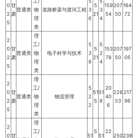
工/
5
5
0
甘
5
159
207
164
普通类
物
道路桥梁与渡河工程
3
3
2
肃
21
54
50
72
理
6
4
5
类
理
2
工/
5
5
0
甘
5
153
207
197
普通类
物
电子科学与技术
3
2
2
肃
21
78
50
05
理
8
4
5
类
理
2
工/
5
20
0
甘
51
51
228
217
普通类
物
物流管理
2
40
2
肃
5
8
53
96
理
2
6
5
类
理
2
工/
5
22
0
甘
51
51
250
239