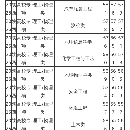
20
陕
高校专
理工/物理
58
57
57
汽车服务工程
25
西
项
类
1
6
9
20
陕
高校专
理工/物理
57
57
57
测绘类
25
西
项
类
8
5
7
20
陕
高校专
理工/物理
57
56
57
地理信息科学
25
西
项
类
6
5
1
20
陕
高校专
理工/物理
58
56
57
化学工程与工艺
25
西
项
类
0
1
3
20
陕
高校专
理工/物理
56
56
56
地球物理学类
25
西
项
类
9
0
6
20
陕
高校专
理工/物理
57
56
56
安全工程
25
西
项
类
4
0
6
20
陕
高校专
理工/物理
55
55
55
环境工程
25
西
项
类
7
7
7
20
陕
高校专
理工/物理
58
55
56
土木类
25
西
项
类
5
6
4