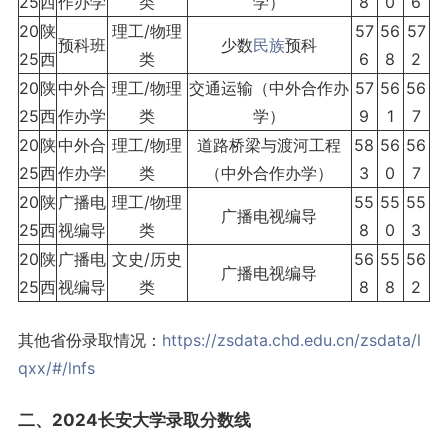
25
西
作办学
类
学）
8
0
6
20
陕
理工/物理
57
56
57
预科班
少数
民族
预科
25
西
类
6
8
2
20
陕
中外合
理工/物理
交通运输（中外合作办
57
56
56
25
西
作办学
类
学）
9
1
7
20
陕
中外合
理工/物理
道路桥梁与渡河工程
58
56
56
25
西
作办学
类
（中外合作办学）
3
0
7
20
陕
广播电
理工/物理
55
55
55
广播电视编导
25
西
视编导
类
8
0
3
20
陕
广播电
文史/历史
56
55
56
广播电视编导
25
西
视编导
类
8
8
2
其他省份录取情况：
https://zsdata.chd.edu.cn/zsdata/l
qxx/#/lnfs
二、2024长安大学录取分数线