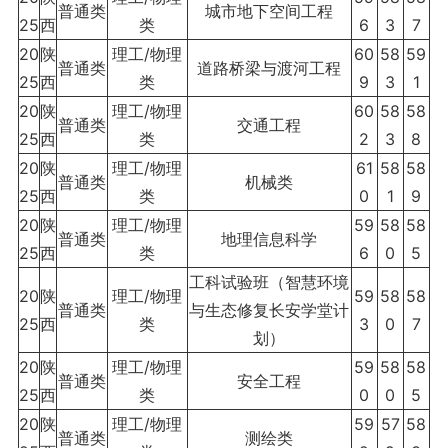
普通类
城市地下空间工程
25
西
类
6
3
7
20
陕
理工/物理
60
58
59
普通类
道路桥梁与渡河工程
25
西
类
9
3
1
20
陕
理工/物理
60
58
58
普通类
交通工程
25
西
类
2
3
8
20
陕
理工/物理
61
58
58
普通类
机械类
25
西
类
0
1
9
20
陕
理工/物理
59
58
58
普通类
地理信息科学
25
西
类
6
0
5
工科试验班（智慧环境
20
陕
理工/物理
59
58
58
普通类
与生态修复长安学堂计
25
西
类
3
0
7
划）
20
陕
理工/物理
59
58
58
普通类
安全工程
25
西
类
0
0
5
20
陕
理工/物理
59
57
58
普通类
测绘类