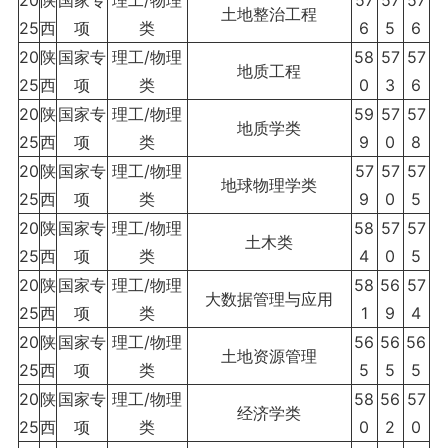
20
陕
国家专
理工/物理
57
57
57
土地整治工程
25
西
项
类
6
5
6
20
陕
国家专
理工/物理
58
57
57
地质工程
25
西
项
类
0
3
6
20
陕
国家专
理工/物理
59
57
57
地质学类
25
西
项
类
9
0
8
20
陕
国家专
理工/物理
57
57
57
地球物理学类
25
西
项
类
9
0
5
20
陕
国家专
理工/物理
58
57
57
土木类
25
西
项
类
4
0
5
20
陕
国家专
理工/物理
58
56
57
大数据管理与应用
25
西
项
类
1
9
4
20
陕
国家专
理工/物理
56
56
56
土地资源管理
25
西
项
类
5
5
5
20
陕
国家专
理工/物理
58
56
57
经济学类
25
西
项
类
0
2
0