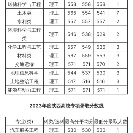
碳储科学与工程
理工
558
558
558
1
土木类
理工
565
554
541
7
水利类
理工
557
557
557
2
环境科学与工程
理工
546
538
529
2
类
化学工程与工艺
理工
557
549
536
3
材料类
理工
567
559
553
3
交通运输
理工
571
571
570
2
地理信息科学
理工
544
537
530
3
土地整治工程
理工
517
516
516
3
能源与动力工程
理工
571
571
571
1
2023年度陕西
高校专项
录取分数线
专业(类)
科类/选科
最高分
平均分
最低分
录取人数
汽车服务工程
理工
530
530
530
1