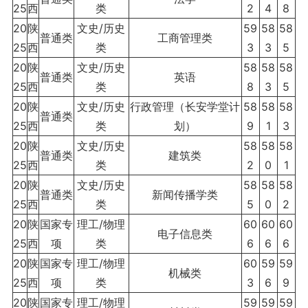
25
西
类
2
4
8
20
陕
文史/历史
59
58
58
普通类
工商管理类
25
西
类
3
3
5
20
陕
文史/历史
58
58
58
普通类
英语
25
西
类
8
3
5
20
陕
文史/历史
行政管理（长安学堂计
58
58
58
普通类
25
西
类
划）
9
1
3
20
陕
文史/历史
58
58
58
普通类
建筑类
25
西
类
2
0
1
20
陕
文史/历史
58
58
58
普通类
新闻传播学类
25
西
类
5
0
2
20
陕
国家专
理工/物理
60
60
60
电子信息类
25
西
项
类
6
6
6
20
陕
国家专
理工/物理
60
59
59
机械类
25
西
项
类
3
6
9
20
陕
国家专
理工/物理
59
59
59