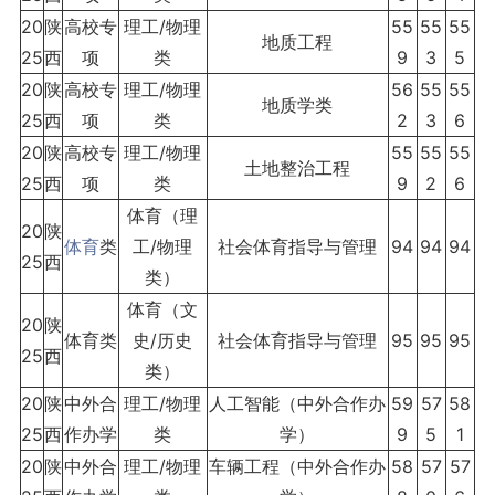
20
陕
高校专
理工/物理
55
55
55
地质工程
25
西
项
类
9
3
5
20
陕
高校专
理工/物理
56
55
55
地质学类
25
西
项
类
2
3
6
20
陕
高校专
理工/物理
55
55
55
土地整治工程
25
西
项
类
9
2
6
体育（理
20
陕
体育
类
工/物理
社会体育指导与管理
94
94
94
25
西
类）
体育（文
20
陕
体育类
史/历史
社会体育指导与管理
95
95
95
25
西
类）
20
陕
中外合
理工/物理
人工智能（中外合作办
59
57
58
25
西
作办学
类
学）
9
5
1
20
陕
中外合
理工/物理
车辆工程（中外合作办
58
57
57