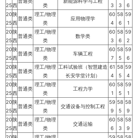
普通类
新能源科学与工程
25
西
类
3
3
6
20
陕
理工/物理
60
58
59
普通类
应用物理学
25
西
类
4
6
1
20
陕
理工/物理
60
58
59
普通类
数学类
25
西
类
3
6
2
20
陕
理工/物理
60
58
59
普通类
车辆工程
25
西
类
7
5
6
20
陕
理工/物理
工科试验班（智慧建造
61
58
59
普通类
25
西
类
长安学堂计划）
4
5
4
20
陕
理工/物理
60
58
59
普通类
工程力学
25
西
类
1
5
1
20
陕
理工/物理
59
58
58
普通类
交通设备与控制工程
25
西
类
9
5
9
20
陕
理工/物理
60
58
58
普通类
交通运输
25
西
类
6
3
9
20
陕
理工/物理
59
58
58