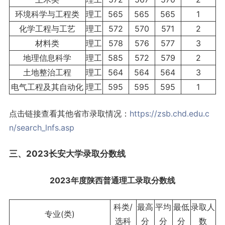
环境科学与工程类
理工
565
565
565
1
化学工程与工艺
理工
572
570
571
2
材料类
理工
578
576
577
3
地理信息科学
理工
585
572
579
2
土地整治工程
理工
564
564
564
3
电气工程及其自动化
理工
595
595
595
1
点击链接查看其他省市录取情况：
https://zsb.chd.edu.c
n/search_lnfs.asp
三、2023长安大学录取分数线
2023年度陕西普通理工录取分数线
科类/
最高
平均
最低
录取人
专业(类)
选科
分
分
分
数