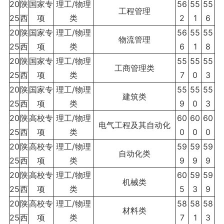
20
陕
国家专
理工/物理
56
55
55
工程管理
25
西
项
类
2
1
6
20
陕
国家专
理工/物理
56
55
55
物流管理
25
西
项
类
6
1
8
20
陕
国家专
理工/物理
55
55
55
工商管理类
25
西
项
类
7
0
3
20
陕
国家专
理工/物理
55
55
55
建筑类
25
西
项
类
9
0
3
20
陕
高校专
理工/物理
60
60
60
电气工程及其自动化
25
西
项
类
0
0
0
20
陕
高校专
理工/物理
59
59
59
自动化类
25
西
项
类
9
9
9
20
陕
高校专
理工/物理
60
59
59
机械类
25
西
项
类
5
3
9
20
陕
高校专
理工/物理
58
58
58
材料类
25
西
项
类
7
1
3