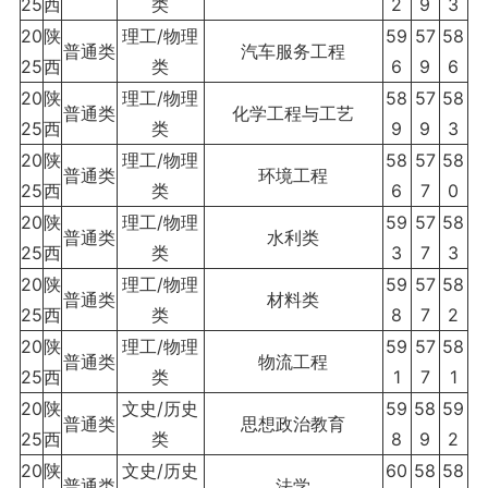
25
西
类
2
9
3
20
陕
理工/物理
59
57
58
普通类
汽车服务工程
25
西
类
6
9
6
20
陕
理工/物理
58
57
58
普通类
化学工程与工艺
25
西
类
9
9
3
20
陕
理工/物理
58
57
58
普通类
环境工程
25
西
类
6
7
0
20
陕
理工/物理
59
57
58
普通类
水利类
25
西
类
3
7
3
20
陕
理工/物理
59
57
58
普通类
材料类
25
西
类
8
7
2
20
陕
理工/物理
59
57
58
普通类
物流工程
25
西
类
1
7
1
20
陕
文史/历史
59
58
59
普通类
思想政治教育
25
西
类
8
9
2
20
陕
文史/历史
60
58
58
普通类
法学