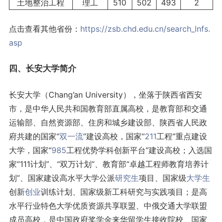
土地整治工程
理工
510
502
493
2
点击查看其他省份：
https://zsb.chd.edu.cn/search_lnfs.
asp
四、长安大学简介
长安大学（Chang’an University），坐落于陕西省西安
市，是中华人民共和国教育部直属高校，是教育部和交通
运输部、自然资源部、住房和城乡建设部、陕西省人民政
府共建的国家“
双一流
”建设高校，国家“
211
工程”重点建设
大学，国家“
985
工程优势学科创新平台”建设高校；入选国
家“111计划”、“双万计划”、教育部“卓越工程师教育培养计
划”、国家建设高水平大学公派
研究生
项目、国家级
大学生
创新
创业
训练计划、国家级新工科研究与实践项目；是高
水平行业特色大学优质资源共享联盟、中俄交通大学联盟
成员高校，是中国政府奖学金来华留学生接收院校、国家