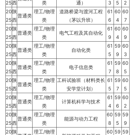
25
西
类
通）
3
5
2
20
陕
理工/物理
道路桥梁与渡河工程
61
60
60
普通类
25
西
类
（茅以升班）
6
4
7
20
陕
理工/物理
61
60
60
普通类
电气工程及其自动化
25
西
类
9
4
9
20
陕
理工/物理
61
59
60
普通类
自动化类
25
西
类
5
9
3
20
陕
理工/物理
61
59
60
普通类
电子信息类
25
西
类
7
8
5
20
陕
理工/物理
工科试验班（材料类长
61
59
60
普通类
25
西
类
安学堂计划）
5
7
5
20
陕
理工/物理
61
59
60
普通类
计算机科学与技术
25
西
类
4
6
2
20
陕
理工/物理
60
59
59
普通类
能源与动力工程
25
西
类
8
5
9
20
陕
理工/物理
60
59
59