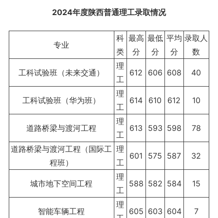
2024年度陕西
普通理工录取情况
科
最高
最低
平均
录取人
专业
类
分
分
分
数
理
工科试验班（未来交通）
612
606
608
40
工
理
工科试验班（华为班）
614
610
612
10
工
理
道路桥梁与渡河工程
613
593
598
78
工
道路桥梁与渡河工程（国际工
理
601
575
587
32
程班）
工
理
城市地下空间工程
588
582
584
15
工
理
智能车辆工程
605
603
604
7