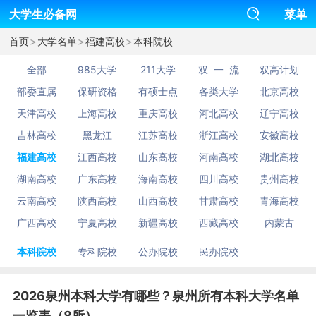
大学生必备网
菜单
>
>
>
首页
大学名单
福建高校
本科院校
全部
985大学
211大学
双 一 流
双高计划
部委直属
保研资格
有硕士点
各类大学
北京高校
天津高校
上海高校
重庆高校
河北高校
辽宁高校
吉林高校
黑龙江
江苏高校
浙江高校
安徽高校
福建高校
江西高校
山东高校
河南高校
湖北高校
湖南高校
广东高校
海南高校
四川高校
贵州高校
云南高校
陕西高校
山西高校
甘肃高校
青海高校
广西高校
宁夏高校
新疆高校
西藏高校
内蒙古
本科院校
专科院校
公办院校
民办院校
2026泉州本科大学有哪些？泉州所有本科大学名单
一览表（8所）