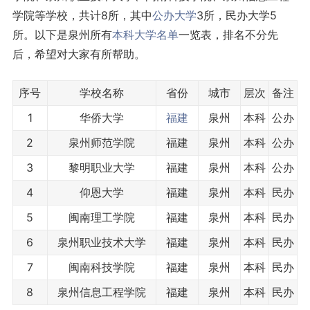
学院等学校，共计8所，其中
公办大学
3所，民办大学5
所。以下是泉州所有
本科
大学名单
一览表，排名不分先
后，希望对大家有所帮助。
序号
学校名称
省份
城市
层次
备注
1
华侨大学
福建
泉州
本科
公办
2
泉州师范学院
福建
泉州
本科
公办
3
黎明职业大学
福建
泉州
本科
公办
4
仰恩大学
福建
泉州
本科
民办
5
闽南理工学院
福建
泉州
本科
民办
6
泉州职业技术大学
福建
泉州
本科
民办
7
闽南科技学院
福建
泉州
本科
民办
8
泉州信息工程学院
福建
泉州
本科
民办