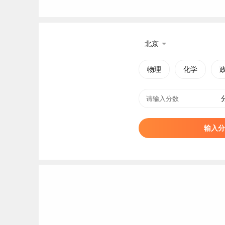
北京
物理
化学
输入分