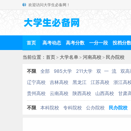
欢迎访问大学生必备网！
首页
高考动态
高考分数
一分一段
投档分
当前位置：
首页
>
大学名单
>
河南高校
>
民办院校
不限
全部
985大学
211大学
双 一 流
双高
辽宁高校
吉林高校
黑龙江
江苏高校
浙江高
贵州高校
云南高校
陕西高校
山西高校
甘肃
不限
本科院校
专科院校
公办院校
民办院校