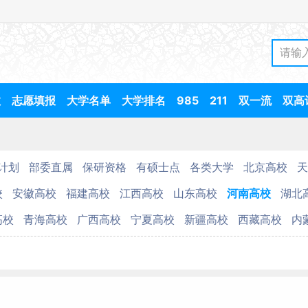
数
志愿填报
大学名单
大学排名
985
211
双一流
双高
计划
部委直属
保研资格
有硕士点
各类大学
北京高校
天
校
安徽高校
福建高校
江西高校
山东高校
河南高校
湖北
高校
青海高校
广西高校
宁夏高校
新疆高校
西藏高校
内