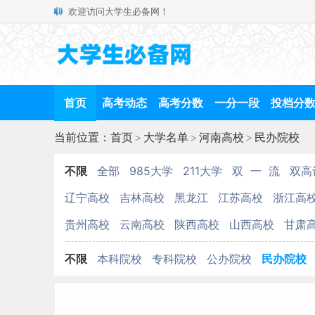
欢迎访问大学生必备网！
首页
高考动态
高考分数
一分一段
投档分
当前位置：
首页
>
大学名单
>
河南高校
>
民办院校
不限
全部
985大学
211大学
双 一 流
双高
辽宁高校
吉林高校
黑龙江
江苏高校
浙江高
贵州高校
云南高校
陕西高校
山西高校
甘肃
不限
本科院校
专科院校
公办院校
民办院校