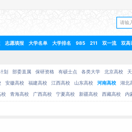
数
志愿填报
大学名单
大学排名
985
211
双一流
双高
计划
部委直属
保研资格
有硕士点
各类大学
北京高校
天
校
安徽高校
福建高校
江西高校
山东高校
河南高校
湖北
高校
青海高校
广西高校
宁夏高校
新疆高校
西藏高校
内