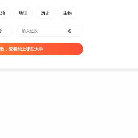
单位”、教育部“互联网+中国制造2025”产教融合促进计划建
政治
地理
历史
生物
业生
就业
典型
经验
高校、河南省首批示范性应用技术类型本科院
新创业教育改革示范高校、民政部首批“全国社会组织教育培训
分
名
育人”综合改革试点高校、河南省高等学校智慧校园建设试点单位，
数，查看能上哪些大学
家教委批准第一所实施专科学历教育的民办高校，2000年成为经教
04年取得学士学位授予权。