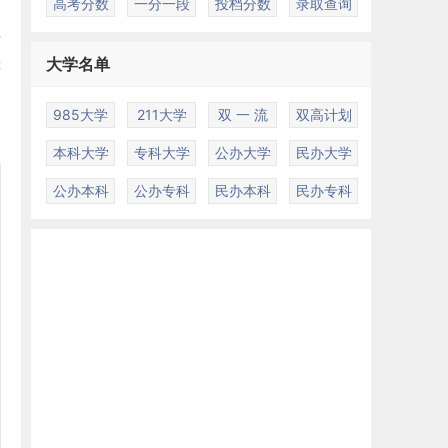
高考分数
一分一段
投档分数
录取查询
财
大学名单
等
985大学
211大学
双 一 流
双高计划
本科大学
专科大学
公办大学
民办大学
公办本科
公办专科
民办本科
民办专科