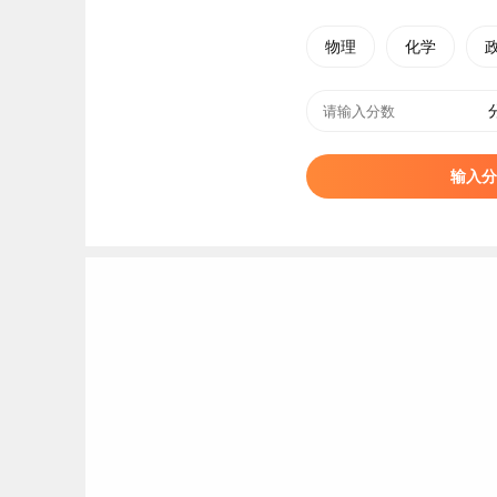
高校，入选全国首批“应用科技大学改革试点战略研究
物理
化学
设院校、河南省首批转型发展试点高校、全国
毕
校、全国创新
创业
典型经验高校、全国首批深化创
基地”、河南省创业孵化示范基地、河南省“三全
为CDIO工程教育联盟成员单位。
输入分
黄河科技学院创办于1984年，1994年成为经国
育部批准第一所实施本科学历教育的民办高校；20
标签：
郑州有哪些大学