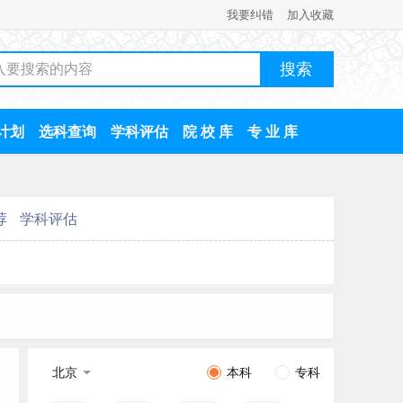
我要纠错
加入收藏
计划
选科查询
学科评估
院 校 库
专 业 库
荐
学科评估
北京
本科
专科