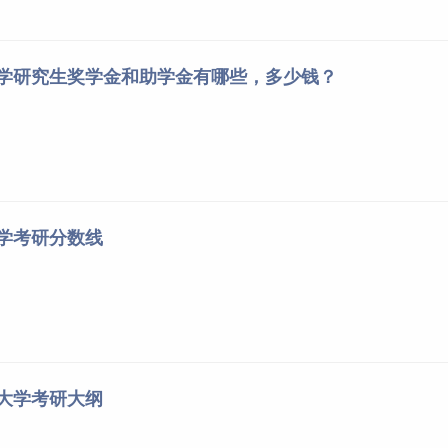
50
317
学
50
339
大学研究生奖学金和助学金有哪些，多少钱？
学
50
345
50
316
全日制）
50
187
4年全国硕士研究生招生考试考生进入复试的初试成绩基本要求》
大学考研分数线
成绩要求为：总分不低于报考专业国家 A 类分数线60分，且单科
退役大学生士兵专项计划”考生在达到我校复试成绩基本要求的基础
额比例择优进入复试。
额比例为1.5倍。合格生源不足1.5倍的学科、专业按实际情况
科大学考研大纲