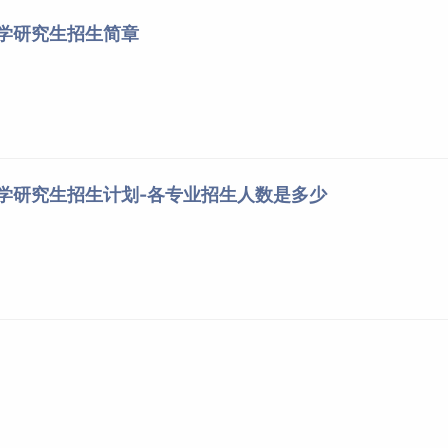
称
外国语
总分
其他科目
大学研究生招生简章
内科
50
330
管内科
50
320
内科
50
336
内科
50
321
泌科
50
322
卫生学
50
319
大学研究生招生计划-各专业招生人数是多少
病学
50
325
学
50
350
外科
50
318
外科
50
308
按A类考生国家线要求
外科
50
330
外科
50
305
腺乳腺外科
50
337
学
50
306
科学
50
326