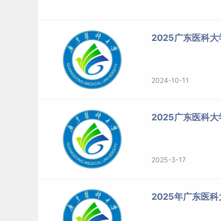
专业学位
105118
麻醉学
专业学位
105123
放射影像
2025广东医科
专业学位
105124
超声医
专业学位
105400
护理
专业学位
125200
公共管理（非
2024-10-11
其它专业复试基本分数线为教育部发布的《202
（国家分数线）A类分数线。
2025广东医科
我校对“退役大学生士兵专项计划”考生进入复试的
成绩不低于报考专业国家 A 类分数线10分。“
2025-3-17
上，按照各专业招生指标与复试考生1:1.5的差
复试采取差额形式，生源充足的招生学科（专业）差
2025年广东医
组织复试。