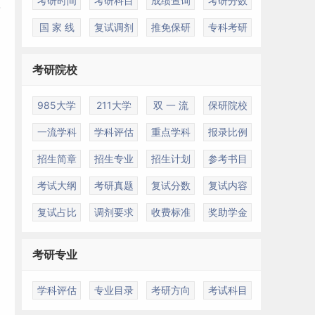
考研时间
考研科目
成绩查询
考研分数
国 家 线
复试调剂
推免保研
专科考研
考研院校
985大学
211大学
双 一 流
保研院校
一流学科
学科评估
重点学科
报录比例
招生简章
招生专业
招生计划
参考书目
考试大纲
考研真题
复试分数
复试内容
复试占比
调剂要求
收费标准
奖助学金
考研专业
学科评估
专业目录
考研方向
考试科目