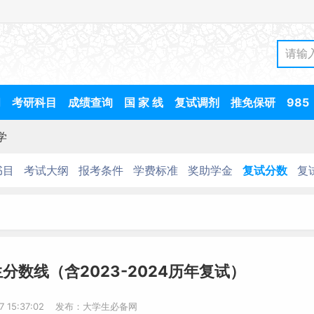
间
考研科目
成绩查询
国 家 线
复试调剂
推免保研
985
学
书目
考试大纲
报考条件
学费标准
奖助学金
复试分数
复
分数线（含2023-2024历年复试）
17 15:37:02 发布：大学生必备网