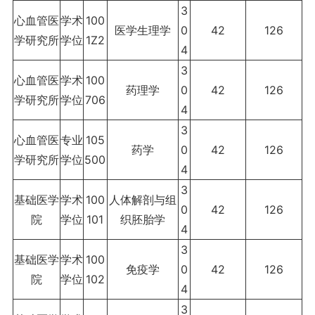
3
心血管医
学术
100
医学生理学
0
42
126
学研究所
学位
1Z2
4
3
心血管医
学术
100
药理学
0
42
126
学研究所
学位
706
4
3
心血管医
专业
105
药学
0
42
126
学研究所
学位
500
4
3
基础医学
学术
100
人体解剖与组
0
42
126
院
学位
101
织胚胎学
4
3
基础医学
学术
100
免疫学
0
42
126
院
学位
102
4
3