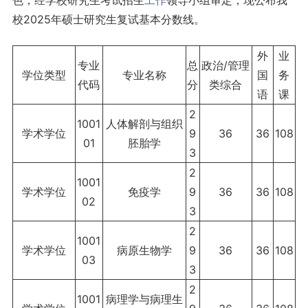
色，经学校研究生考试招生
工作
领导小组审定，现公布我
校2025年硕士研究生复试基本分数线。
外
业
专业
总
政治/管理
学位类型
专业名称
国
务
代码
分
类综合
语
课
2
1001
人体解剖与组织
学术学位
9
36
36
108
01
胚胎学
3
2
1001
学术学位
免疫学
9
36
36
108
02
3
2
1001
学术学位
病原生物学
9
36
36
108
03
3
2
1001
病理学与病理生