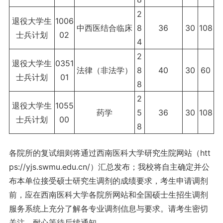
2
退役大学生
1006
中西医结合临床
8
36
30
108
士兵计划
02
4
2
退役大学生
0351
法律（非法学）
8
40
30
60
士兵计划
01
8
2
退役大学生
1055
药学
5
36
30
108
士兵计划
00
8
各院所的复试细则将通过西南医科大学研究生院网站（htt
ps://yjs.swmu.edu.cn/）汇总发布；我校将自主确定并公
布本单位接受硕士研究生调剂的成绩要求，考生申请调剂
前，应在西南医科大学各院所网站和全国硕士生招生调剂
服务系统上充分了解各专业调剂信息与要求。请考生密切
关注，耐心等待后续通知。