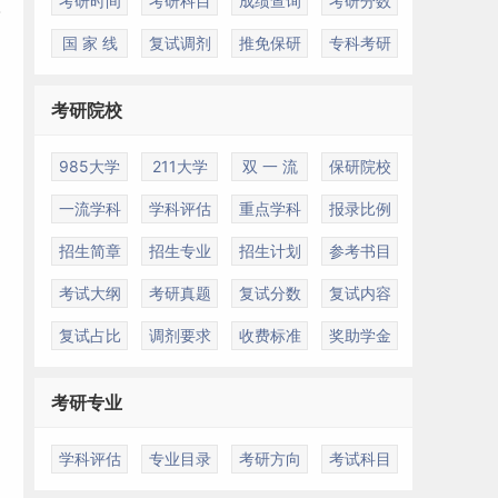
考研时间
考研科目
成绩查询
考研分数
国 家 线
复试调剂
推免保研
专科考研
考研院校
985大学
211大学
双 一 流
保研院校
一流学科
学科评估
重点学科
报录比例
招生简章
招生专业
招生计划
参考书目
考试大纲
考研真题
复试分数
复试内容
复试占比
调剂要求
收费标准
奖助学金
考研专业
学科评估
专业目录
考研方向
考试科目