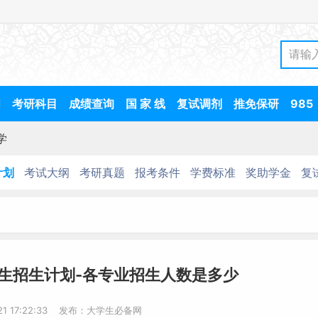
间
考研科目
成绩查询
国 家 线
复试调剂
推免保研
985
学
计划
考试大纲
考研真题
报考条件
学费标准
奖助学金
复
究生招生计划-各专业招生人数是多少
-21 17:22:33 发布：大学生必备网