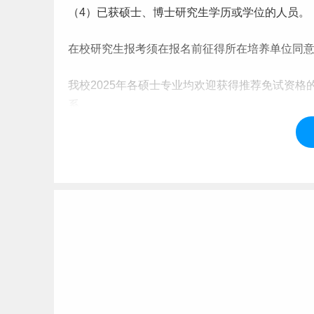
（4）已获硕士、博士研究生学历或学位的人员。
在校研究生报考须在报名前征得所在培养单位同
我校2025年各硕士专业均欢迎获得推荐免试资
系。
三、相关专业报考限制条件
1.我校中医硕士专业学位（含中医学、中西医结合
学、针灸推拿学、中西医临床医学等专业应届或
获得），已经获得住院医师规范化培训合格证书
2.护理硕士（专业代码105400）接收统招全日
3.我校临床学科（临床学院的招生专业）不接受
（仅能报考学术学位），原则上应具有执业医师