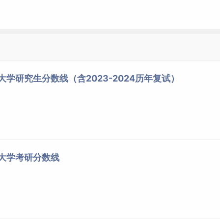
信网）”（网址：http://www.chsi.com.cn/）进行学籍
生必须能够在学信网上查询到本人的学籍或学历信息，并打印
电子注册备案表”以备用。未通过学历(学籍)校验的考生应及时到学
大学研究生分数线（含2023-2024历年复试）
场确认）时应提供学历(学籍)认证报告。持国（境）外学历报考
均须在规定时间内参加网上报名和网上确认，逾期不再补办。
药大学考研分数线
省级教育招生考试机构指定的报考点，其中成人高校应届本科毕业
指定的报考点；其他考生应选择
工作
所在地或户籍所在地省级教