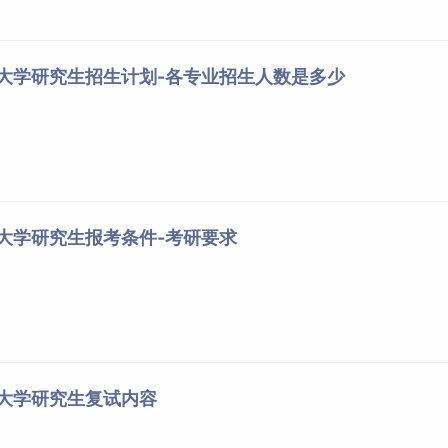
选导
师范
围。
行资格初审，学历或学籍有问题考生须提供教育部学历证书电子
药大学研究生招生计划-各专业招生人数是多少
力人员须提供相关证明材料，初审合格者方可参加入学考试。
业
和非定向就业两类，定向就业考生在被录取前与我校签订定向
回原定向单位就业；非定向就业考生入学后人事档案调入我校，
请考生注意选择报考类别。
药大学研究生报考条件-考研要求
时了解初试地点及时间安排，保证初试顺利进行。
医学综合能力(中医)、临床医学综合能力（西医）等科目考试由
合”、“中药学术综合”、“中药专业基础综合”均包括分析化学、有
药大学研究生复试内容
护理综合包括护理学基础占30%（其中护理学导论占10%，基础护
30%，满分300分；思想政治教育学原理，满分150分；中国化