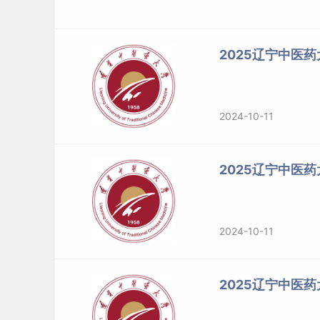
科目”，我校将根据所选项目确定其复试科目和可
（5）考生报名结束后，我校根据报考信息对其进
2025辽宁中医
注册备案表或教育部学籍在线验证报告，同等学
（6）我校2025年硕士研究生招生类别分为定向
就
2024-10-11
培养协议，入学后人事档案不调入我校，毕业后
业后采取本人与就业单位双向选择的方式就业，
2025辽宁中医
六、初试
请完成报名的考生严格遵守准考证下载时间，及
2024-10-11
相关科目说明：思想政治理论、英语（一）、临床
国家统一组织命题；本校命题科目中，“药学学术综
2025辽宁中医
机化学、药理学3门，各占100分，满分300分；
理学占20%）、内科护理学占40%、外科护理学占