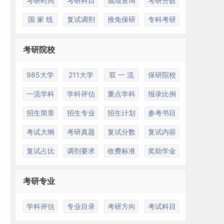
考研时间
考研科目
成绩查询
考研分数
国 家 线
复试调剂
推免保研
专科考研
考研院校
985大学
211大学
双 一 流
保研院校
一流学科
学科评估
重点学科
报录比例
招生简章
招生专业
招生计划
参考书目
考试大纲
考研真题
复试分数
复试内容
复试占比
调剂要求
收费标准
奖助学金
考研专业
学科评估
专业目录
考研方向
考试科目