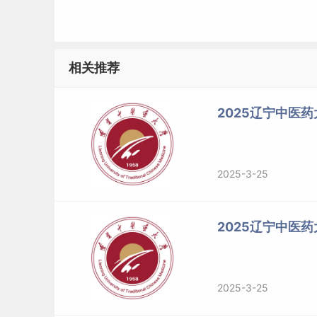
四、核查学籍或学历信息
相关推荐
考生请在网报前或报名期间登录“中国高等教育学生信息网（学
（应届生）或学历（往届生）信息自查，要求考
出“教育部学籍在线验证报告”或“教育部学历证书
2025辽宁中医药
籍学历权威认证机构进行认证，并在网上确认（现
的考生，按国家相关规定办理。
2025-3-25
五、报名
报名分网上报名和网上确认两个阶段，所有考生
2025辽宁中医
1.应届本科毕业生原则上应选择就读学校所在地
生也可选择教学点所在地省级教育招生考试机构
2025-3-25
招生考试机构指定的报考点。