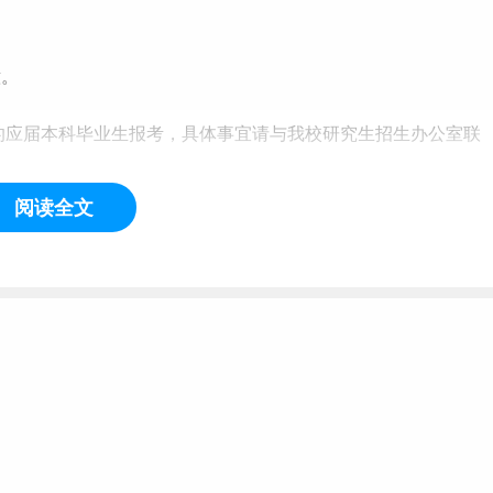
意。
格的应届本科毕业生报考，具体事宜请与我校研究生招生办公室联
阅读全文
临床等专业，专业代码以1057开头）只接受统招全日制中医
往届本科毕业生报考，且获得学士学位（应届生于录取当年入学
人员原则上不得报考中医硕士专业学位研究生。
制本科毕业专业为护理学、助产学考生报考。
非医科类毕业生跨专业报考；同等学力人员报考临床学科研究生
资格。