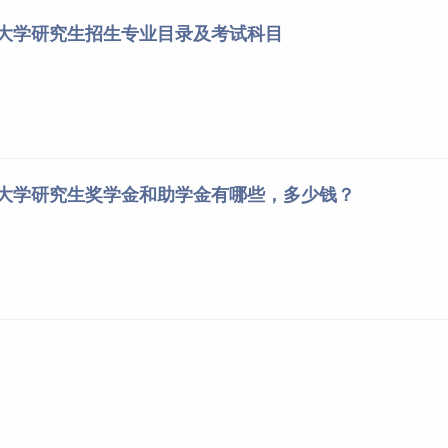
网”（公网网址：https://yz.chsi.com.cn/，以下简
药大学研究生招生专业目录及考试科目
育招生考试机构、报考点以及我校研究生招生网上公告要求报名，
以及各类学籍学历认证信息完全一致。
选择报考点的网上确认时间，按期完成报名工作，凡不按要求报
药大学研究生奖学金和助学金有哪些，多少钱？
不能考试或录取的，后果由考生本人承担。
核对并确认。报名时请注意区分学术学位和专业学位，务必准确
改，因考生填写错误引起的一切后果由考生本人承担。
选择填报退役大学生士兵专项计划，并按要求填报本人入伍前的入
报名时注意选择好“院系所”、“报考专业”、“研究方向”和“考试