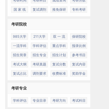
考研时间
考研科目
成绩查询
考研分数
国 家 线
复试调剂
推免保研
专科考研
考研院校
985大学
211大学
双 一 流
保研院校
一流学科
学科评估
重点学科
报录比例
招生简章
招生专业
招生计划
参考书目
考试大纲
考研真题
复试分数
复试内容
复试占比
调剂要求
收费标准
奖助学金
考研专业
学科评估
专业目录
考研方向
考试科目