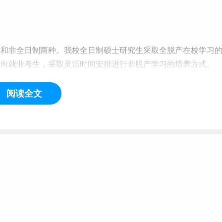
制和非全日制两种。我校全日制硕士研究生采取全脱产在校学习
定向就业考生，采取灵活时间安排进行非脱产学习的培养方式。
业年限、学业成绩等，按照国家有关规定发给相应的、注明学习
阅读全文
平达到国家规定的学位标准，可以申请授予相应的学位证书。
向就业两种类型。
及学生本人签订三方定向就业协议书，学生人事档案不需要到校
作单位就业，学校将该生研究生在读期间相关学习档案寄至学生