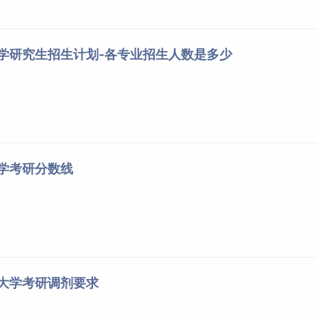
招生考试的人员，须符合下列条件：
大学研究生招生计划-各专业招生人数是多少
生考试的人员，须符合下列条件：
大学考研分数线
学士学位的人员可以报考）。
试的人员，须符合下列条件：
洋大学考研调剂要求
；或获得国家承认的高职高专毕业学历或大学本科结业后，达到