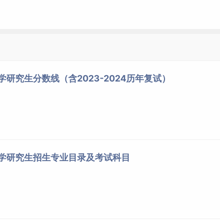
向选择的办法就业。
具体人数以国家下达文件为准。各学位点（专业、领域）实际招生数
整。
学研究生分数线（含2023-2024历年复试）
，须符合下列条件：
大学研究生招生专业目录及考试科目