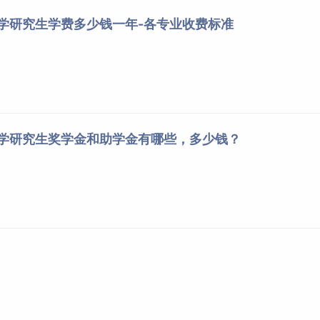
大学研究生学费多少钱一年-各专业收费标准
校、成人高校、普通高校举办的成人高等学历教育等应届本科毕
。考生录取当年入学前（具体期限由我校规定）必须取得国家承
国（境）外学历学位认证书》，否则录取资格无效。
大学研究生奖学金和助学金有哪些，多少钱？
（毕业后到录取当年入学前，下同）或2年以上的人员，以及国家
位的培养目标对考生提出的具体学业要求的，按本科毕业同等学
中须加试至少两门与报考专业相关的本科主干课程。报考法律硕
不加试。
在校研究生报考须在报名前征得所在培养单位同意。
生考试的，按下列规定执行。