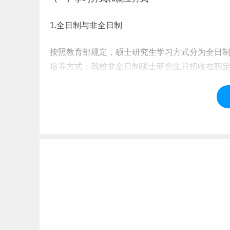
1.全日制与非全日制
按照教育部规定，硕士研究生学习方式分为全日
培养方式；我校非全日制硕士研究生只招收在职
全日制和非全日制研究生
毕业
时，我校根据其修
式（全日制、非全日制）的毕业证书；其学业水
2.定向就业与非定向就业
全日制硕士研究生就业方式分为定向就业和非定
定向就业研究生：入学前学校与学生现工作单位
毕业时按照定向就业协议规定，学生继续在原工
工作单位归档。