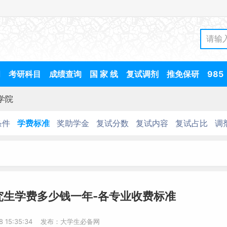
间
考研科目
成绩查询
国 家 线
复试调剂
推免保研
985
学院
条件
学费标准
奖助学金
复试分数
复试内容
复试占比
调
究生学费多少钱一年-各专业收费标准
-8 15:35:34 发布：大学生必备网