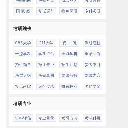
考研时间
考研科目
成绩查询
考研分数
国 家 线
复试调剂
推免保研
专科考研
考研院校
985大学
211大学
双 一 流
保研院校
一流学科
学科评估
重点学科
报录比例
招生简章
招生专业
招生计划
参考书目
考试大纲
考研真题
复试分数
复试内容
复试占比
调剂要求
收费标准
奖助学金
考研专业
学科评估
专业目录
考研方向
考试科目