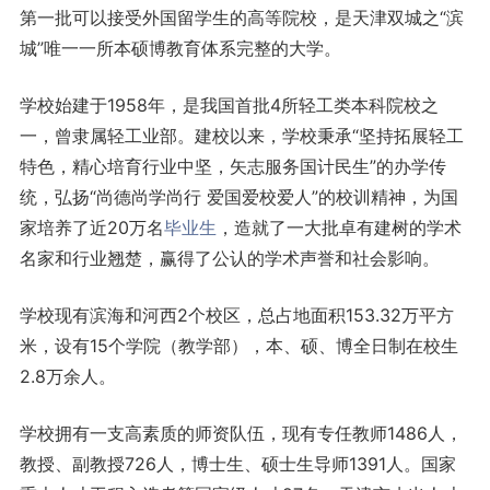
第一批可以接受外国留学生的高等院校，是天津双城之“滨
城”唯一一所本硕博教育体系完整的大学。
学校始建于1958年，是我国首批4所轻工类本科院校之
一，曾隶属轻工业部。建校以来，学校秉承“坚持拓展轻工
特色，精心培育行业中坚，矢志服务国计民生”的办学传
统，弘扬“尚德尚学尚行 爱国爱校爱人”的校训精神，为国
家培养了近20万名
毕业生
，造就了一大批卓有建树的学术
名家和行业翘楚，赢得了公认的学术声誉和社会影响。
学校现有滨海和河西2个校区，总占地面积153.32万平方
米，设有15个学院（教学部），本、硕、博全日制在校生
2.8万余人。
学校拥有一支高素质的师资队伍，现有专任教师1486人，
教授、副教授726人，博士生、硕士生导师1391人。国家