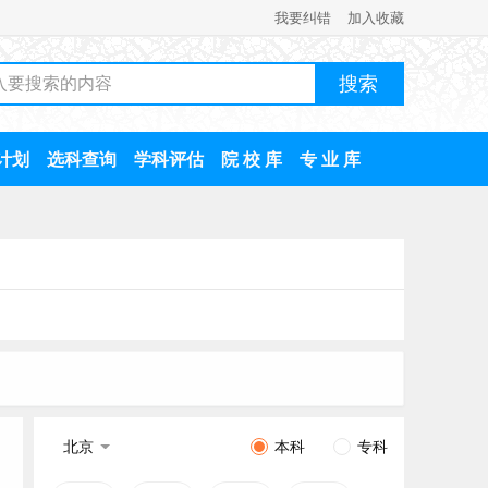
我要纠错
加入收藏
计划
选科查询
学科评估
院 校 库
专 业 库
北京
本科
专科