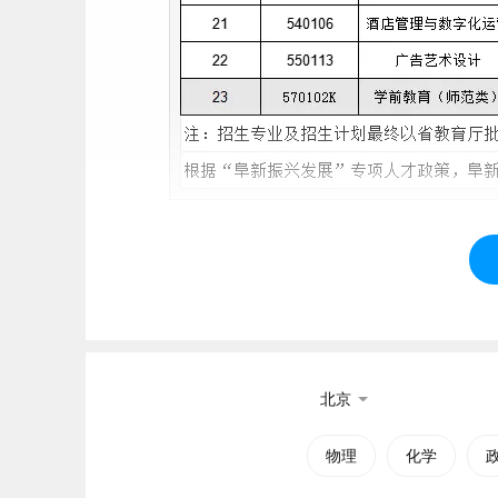
2、阜新高等专科学校简介
阜新高等专科学校始建于1958年，是经国务院
校， 1993年4月更名为阜新高等专科学校。按照
阜新师范学校、阜新职工大学、阜新市财贸学校
北京
科学校，现已形成集高等职业教育、中等职业教
物理
化学
近年来，学校各项
工作
取得了良好成绩，先后荣
学生
志愿
服务先进集体、辽宁省普通高等学校征