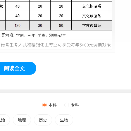
阅读全文
批准，教育部备案的一所全日制普通高校，原为阜新
师范
专科学
省、市政府地方院校调整的有关指示精神，自1999年至2014年，
、
辽宁
广播电视大学阜新分校、阜新公路学校相继并入阜新高等
本科
专科
育、成人教育、电大远程教育为一体的多元化办学体系。
政治
地理
历史
生物
获辽宁省思想政治工作研究先进集体、辽宁省绿色校园、辽宁省
集大学生入伍工作先进集体、辽宁省安全保卫先进单位、辽宁省