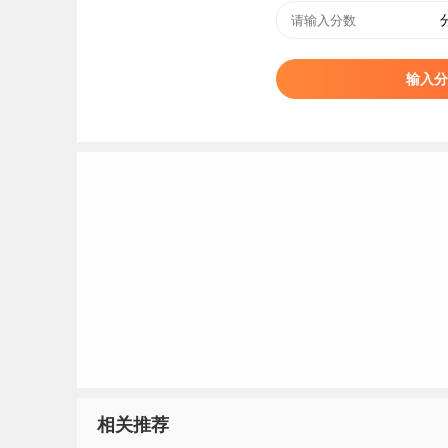
八红旗单位、共青团辽宁省委员会最具活力团支
校
毕业生
就业
质量保持平稳，初次就业率连续3年
输入分
标签：
阜新高等专科学校
相关推荐