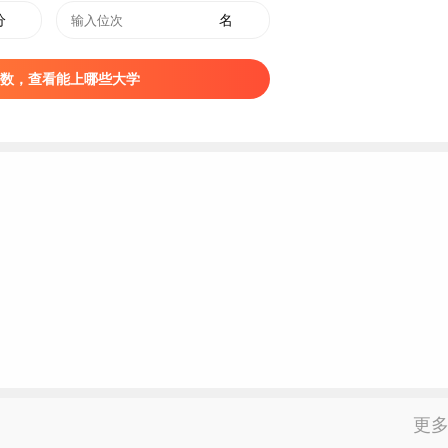
分
名
部、辽宁省五四红旗团委、辽宁省共青团员先锋岗等荣誉称号。
超过省平均线，是“辽宁省就业工作先进集体”。
数，查看能上哪些大学
更