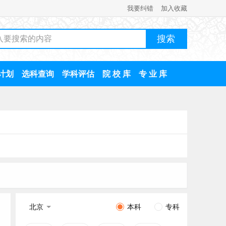
我要纠错
加入收藏
计划
选科查询
学科评估
院 校 库
专 业 库
北京
本科
专科