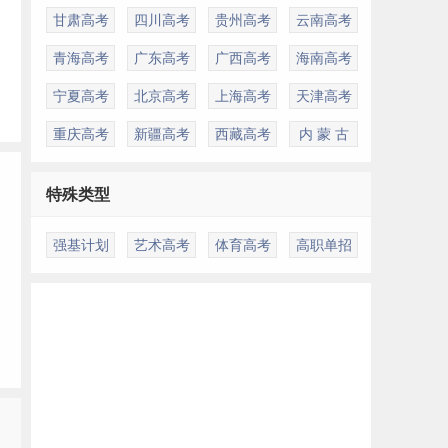
甘肃高考
四川高考
贵州高考
云南高考
学
青海高考
广东高考
广西高考
海南高考
宁夏高考
北京高考
上海高考
天津高考
重庆高考
新疆高考
西藏高考
内 蒙 古
特殊类型
强基计划
艺术高考
体育高考
高职单招
多