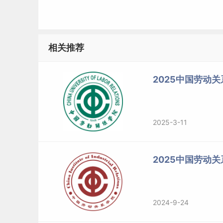
055
文
200
新闻传播综合素质
化
新
与能力测试（面
传
新闻传播理论前沿及应
相关推荐
闻
试，60分）+非虚
播
与
构写作（笔试，4
学
传
0分）
2025中国劳动关
院
播
公
125
2025-3-11
思想政治理论素养，专
共
200
理论、政府职能和作用
管
公
公共管理综合知识
公共部门绩效管理、
2025中国劳动
理
共
（面试）
力、公共管理的价值
学
管
院
理
2024-9-24