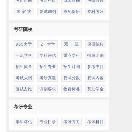
考研时间
考研科目
成绩查询
考研分数
国 家 线
复试调剂
推免保研
专科考研
考研院校
985大学
211大学
双 一 流
保研院校
一流学科
学科评估
重点学科
报录比例
招生简章
招生专业
招生计划
参考书目
考试大纲
考研真题
复试分数
复试内容
复试占比
调剂要求
收费标准
奖助学金
考研专业
学科评估
专业目录
考研方向
考试科目