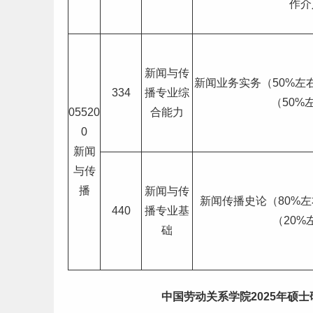
作介
新闻与传
新闻业务实务（50%左
334
播专业综
（50%
05520
合能力
0
新闻
与传
播
新闻与传
新闻传播史论（80%
440
播专业基
（20%
础
中国劳动关系学院2025年硕