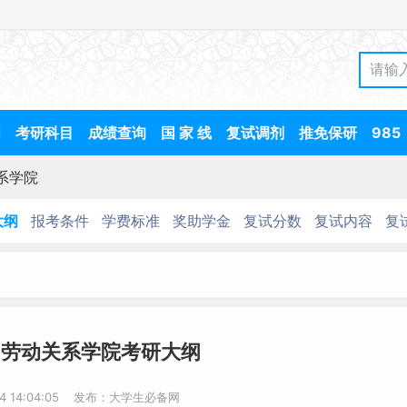
间
考研科目
成绩查询
国 家 线
复试调剂
推免保研
985
系学院
大纲
报考条件
学费标准
奖助学金
复试分数
复试内容
复
国劳动关系学院考研大纲
24 14:04:05 发布：大学生必备网