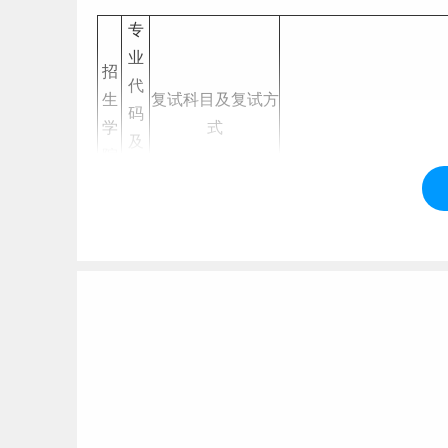
专
业
招
代
生
复试科目及复试方
码
学
式
及
院
名
称
社
035
会
200
工
社
社会工作专业综合
思想政治理论素养，专
作
会
知识（
面试
）
价值伦理、
学
工
院
作