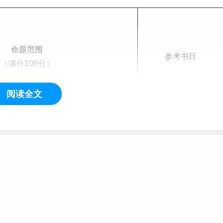
命题范围
参考书目
（满分100分）
阅读全文
1.《社会工作导论》
（第三版）-北京大学出
版社-王思斌
业英语听说能力，社会工作主要概念、
2. 《社会工作实务》
基本理论、专业方法及其应用
（中级）（2024）-中国
社会出版社-全国社会工
作者职业水平考试教材
编写组