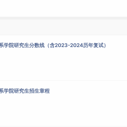
注：下列可作主要参考
书（皆采最新版）。
1.《大众传播理论：范
用、思想政治理论素养、专业英语听说
式与流派》-中国人民大
能力
学-刘海龙
2.《舆论学原理、方法
系学院研究生分数线（含2023-2024历年复试）
与应用》-中国传媒大学
出版社-韩运荣、喻国明
1.《公共管理学》（第
业英语听说能力，专业素养（公共组织
二版）-中国人民大学出
、政府间关系、公共政策的基础理论、
版社，2018-蔡立辉、王
社会组织管理、公共管理者的角色与能
乐夫
关系学院研究生招生章程
、公共服务、公共危机管理、政府改
2.《公共政策导论》
革）、综合能力
（第五版）-中国人民大
学出版社，2020-谢明