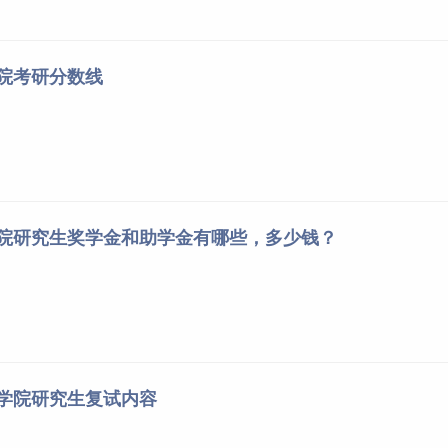
学，叶陈刚，机械工业出版社（各教材最新版本）。
高等教育出版社，第六版；《金融市场学》，张亦春、郑振龙、
学院考研分数线
林海，高等教育出版社，第五版。
学院研究生奖学金和助学金有哪些，多少钱？
资学院研究生复试内容