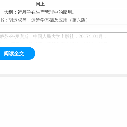
同上
大纲：运筹学在生产管理中的应用。
书：胡运权等，运筹学基础及应用（第六版）
蒂芬•P•罗宾斯，中国人民大学出版社，2017年01月；
5版），周三多、陈传明，高等教育出版社，2020年09月；
程
（第5版），胡运权，清华大学出版社，2018年；
阅读全文
链管理，刘永胜，北京大学出版社，2012年05月；
基础（第4版），翁心刚，中国财富出版社，2013年；
2版) ，宋玉卿、沈小静、杨丽，中国财富出版社，2018年；
），杰伊·海泽等著，李果、张祥等译，中国人民大学出版社，2020
年11月。
英语+专业综合素养
典》作者：陈春花2016-09-01 第1版 机械工业出版社；
：[美]哈默、[美]布林 著；陈劲 译 出版时间：2008-07中信出版
社；