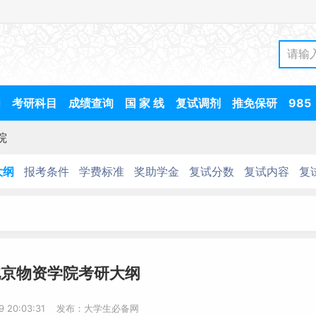
间
考研科目
成绩查询
国 家 线
复试调剂
推免保研
985
院
大纲
报考条件
学费标准
奖助学金
复试分数
复试内容
复
北京物资学院考研大纲
29 20:03:31 发布：大学生必备网