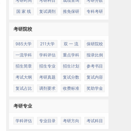
考研时间
考研科目
成绩查询
考研分数
国 家 线
复试调剂
推免保研
专科考研
考研院校
985大学
211大学
双 一 流
保研院校
一流学科
学科评估
重点学科
报录比例
招生简章
招生专业
招生计划
参考书目
考试大纲
考研真题
复试分数
复试内容
复试占比
调剂要求
收费标准
奖助学金
考研专业
为
学科评估
专业目录
考研方向
考试科目