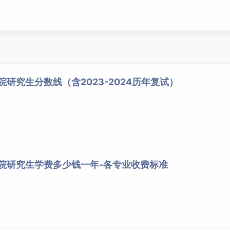
蒂芬·P·罗宾斯 2017年01月第13版 出版社:中国人民大学出版社。
同上
同上
同上
院研究生分数线（含2023-2024历年复试）
笔试科目：
1.管理学
2.政治
参考书目或考试大纲
多，《管理学》，中国石化出版社有限公司，2019
春花，《我读管理经典》，机械工业出版社，2016
学院研究生学费多少钱一年-各专业收费标准
面试
：英语+专业素养+思想政治考核
同上
数学上下册（第七版），同济大学，高等教育出版社；
特色社会主义理论体系概论，高等教育出版社，2018年版；