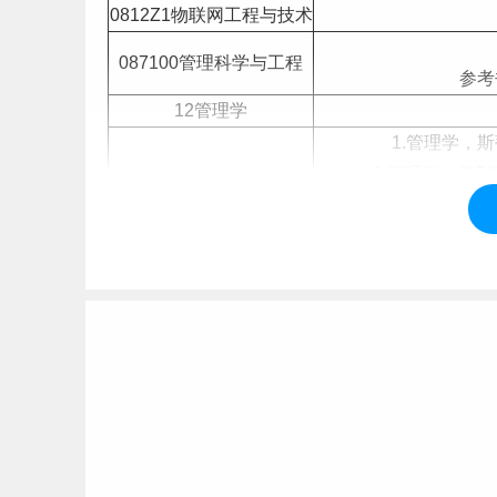
0812Z1物联网工程与技术
087100管理科学与工程
参考
12管理学
1.管理学，斯
2.管理学（第
3.运筹学
教
4.供应
120100管理科学与工程
5.物流管理
6.采购管理(第
7.运作管理(第12版
1.《我读管理学经
1201J1人力资源开发与管
2.《管理大未来》 作者
理