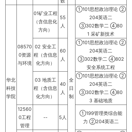
数
①101思想政治理论 ②
01矿业工程
55
204英语二
（含信息化
人
③302数学二 ④80
方向）
1 采矿新技术
①101思想政治理论 ②
08570
02 安全工
60
204英语二
0资源
程（含信息
人
③302数学二 ④802
与环境
化方向）
安全系统工程
①101思想政治理论 ②
华北
03 地质工
全
40
204英语二
科技
程（含信息
日
人
③302数学二 ④80
学院
化方向）
制
3 基础地质
12560
①199管理类综合能
0工程
--
5人
力 ②204英语二
管理