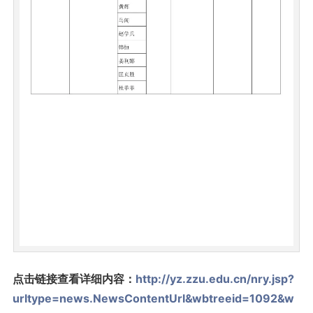
点击链接查看详细内容：
http://yz.zzu.edu.cn/nry.jsp?
urltype=news.NewsContentUrl&wbtreeid=1092&w