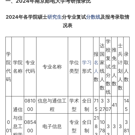
一、2024年南京邮电大学考研报录比
2024年各学院硕士
研究生
分专业复试
分数线
及报考录取情
况表
学
达
士
校
推
学
报
国
兵
录
复
免
院
学院
专业
学位
学习
名
家
计
取
专业名称
试
生
代
名称
代码
类型
形式
人
线
划
人
分
人
码
数
人
人
数
数
数
数
数
线
0810
信息与通信工
学术
全日
71
3
3
14
41
00
程
型
制
5
27
07
5
通信
与信
21
0
0854
专业
全日
10
3
息工
电子信息
8
3
3
3
01
00
型
制
78
81
程学
3
3