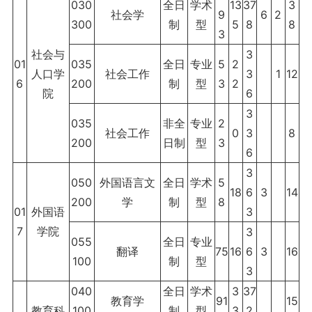
030
全日
学术
13
37
3
社会学
9
6
2
300
制
型
5
8
8
3
社会与
3
01
035
全日
专业
5
2
人口学
社会工作
3
1
12
6
200
制
型
3
2
院
6
3
035
非全
专业
2
社会工作
0
3
8
200
日制
型
3
6
3
050
外国语言文
全日
学术
5
18
6
3
14
200
学
制
型
8
01
外国语
3
7
学院
3
055
全日
专业
翻译
75
16
6
3
16
100
制
型
3
040
全日
学术
3
37
教育学
91
15
教育科
100
制
型
3
2