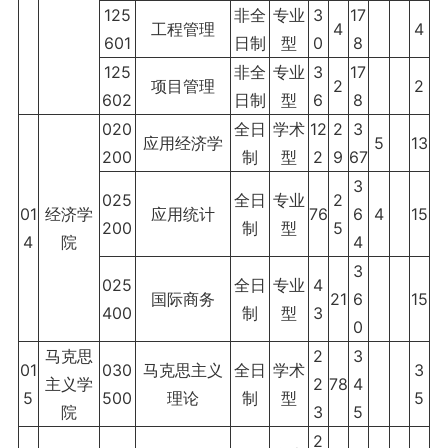
125
非全
专业
3
17
工程管理
4
4
601
日制
型
0
8
125
非全
专业
3
17
项目管理
2
2
602
日制
型
6
8
020
全日
学术
12
2
3
应用经济学
5
13
200
制
型
2
9
67
3
025
全日
专业
2
01
经济学
应用统计
76
6
4
15
200
制
型
5
4
院
4
3
025
全日
专业
4
国际商务
21
6
15
400
制
型
3
0
马克思
2
3
01
030
马克思主义
全日
学术
3
主义学
2
78
4
5
500
理论
制
型
5
院
3
5
2