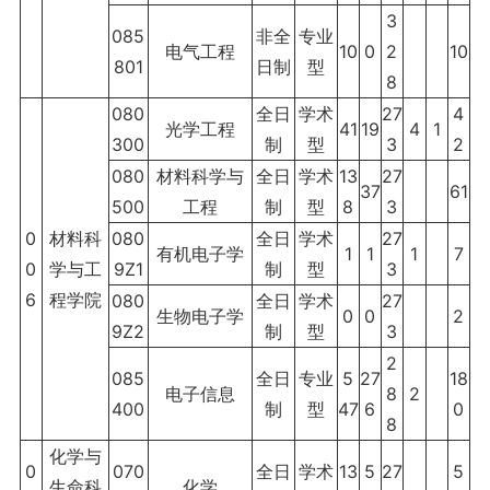
3
085
非全
专业
电气工程
10
0
2
10
801
日制
型
8
080
全日
学术
27
4
光学工程
41
19
4
1
300
制
型
3
2
080
材料科学与
全日
学术
13
27
37
61
500
工程
制
型
8
3
0
材料科
080
全日
学术
27
有机电子学
1
1
1
7
0
学与工
9Z1
制
型
3
6
程学院
080
全日
学术
27
生物电子学
0
0
2
9Z2
制
型
3
2
085
全日
专业
5
27
18
电子信息
8
2
400
制
型
47
6
0
8
化学与
0
070
全日
学术
13
5
27
5
生命科
化学