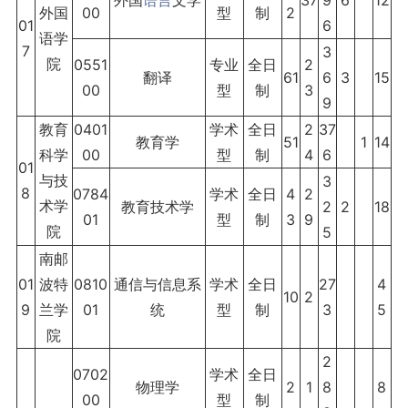
外国
语言
文学
37
9
6
12
外国
00
型
制
2
01
6
语学
7
3
院
0551
专业
全日
2
翻译
61
6
3
15
00
型
制
3
9
教育
0401
学术
全日
2
37
教育学
51
1
14
科学
00
型
制
4
6
01
与技
3
8
0784
学术
全日
4
2
术学
教育技术学
2
2
18
01
型
制
3
9
院
5
南邮
01
波特
0810
通信与信息系
学术
全日
27
4
10
2
9
兰学
01
统
型
制
3
5
院
2
0702
学术
全日
物理学
2
1
8
8
00
型
制