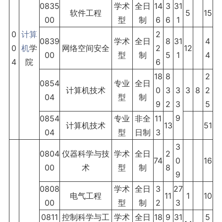
0835
学术
全日
14
3
31
软件工程
5
15
00
型
制
6
6
1
0
计算
2
0839
学术
全日
8
31
4
0
机
学
网络空间安全
2
12
00
型
制
5
1
4
4
院
6
18
8
2
0854
专业
全日
计算机技术
0
3
3
3
8
2
04
型
制
9
2
3
5
9
0854
专业
非全
11
计算机技术
13
51
04
型
日制
3
3
0804
仪器科学与技
学术
全日
2
74
0
16
00
术
型
制
8
9
0808
学术
全日
3
27
电气工程
11
1
10
00
型
制
2
3
0811
控制科学与工
学术
全日
18
9
31
5