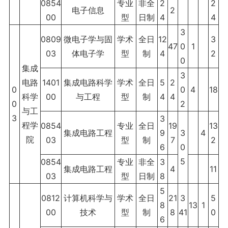
0854
专业
非全
2
2
电子信息
2
00
型
日制
4
4
3
0809
微电子学与固
学术
全日
12
3
47
0
1
03
体电子学
型
制
4
2
0
集成
3
电路
1401
集成电路科学
学术
全日
5
2
0
0
4
18
科学
00
与工程
型
制
4
4
0
2
与工
3
3
程学
0854
专业
全日
19
13
集成电路工程
9
3
4
院
03
型
制
7
2
6
0
5
0854
专业
非全
3
集成电路工程
4
11
03
型
日制
8
5
0812
计算机科学与
学术
全日
21
3
5
8
13
1
00
技术
型
制
8
41
0
6