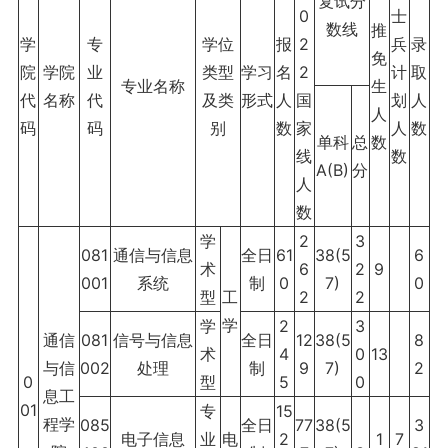
复试分
0
士
数线
推
学
专
学位
报
2
兵
录
免
院
学院
业
类型
学习
名
2
计
取
专业名称
生
代
名称
代
及类
形式
人
国
划
人
人
码
码
别
数
家
人
数
单科
总
数
线
数
A(B)
分
人
数
学
2
3
081
通信与信息
全日
61
38(5
6
术
6
2
9
001
系统
制
0
7)
0
型
工
2
2
学
学
2
3
通信
081
信号与信息
全日
12
38(5
8
术
4
0
13
与信
002
处理
制
9
7)
2
0
型
5
0
息工
01
专
15
程学
085
全日
77
38(5
3
电子信息
业
电
2
1
7