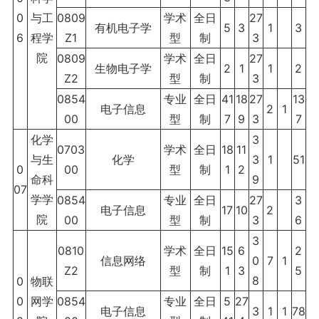
0
与工
0809
学术
全日
27
有机电子学
5
3
1
3
6
程学
Z1
型
制
3
院
0809
学术
全日
27
生物电子学
2
1
1
2
Z2
型
制
3
0854
专业
全日
41
18
27
13
电子信息
2
1
00
型
制
7
9
3
7
化学
3
0703
学术
全日
18
11
与生
化学
3
1
51
0
00
型
制
1
2
命科
9
07
学学
0854
专业
全日
27
3
电子信息
17
10
2
院
00
型
制
3
6
3
0810
学术
全日
15
6
2
信息网络
0
7
1
Z2
型
制
1
3
5
8
0
物联
0
网学
0854
专业
全日
5
27
电子信息
3
1
1
78