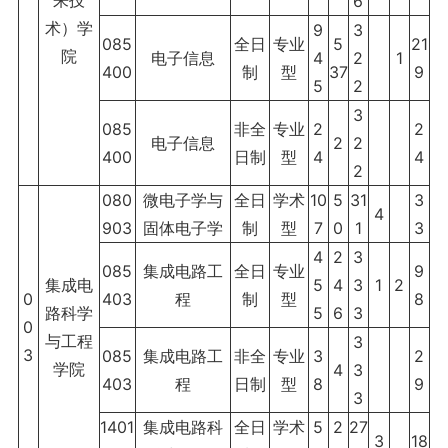
来技
6
术）学
9
3
085
全日
专业
5
21
院
电子信息
4
2
1
400
制
型
37
9
5
2
3
085
非全
专业
2
2
电子信息
2
2
400
日制
型
4
4
2
080
微电子学与
全日
学术
10
5
31
3
4
903
固体电子学
制
型
7
0
1
3
4
2
3
085
集成电路工
全日
专业
9
集成电
5
4
3
1
2
0
403
程
制
型
8
路科学
5
6
3
0
与工程
3
3
085
集成电路工
非全
专业
3
2
学院
4
3
403
程
日制
型
8
9
3
1401
集成电路科
全日
学术
5
2
27
3
18