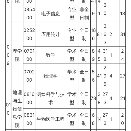
8
院
00
型
制
41
4
3
0854
专业
非全
0
电子信息
9
1
18
00
型
日制
3
0252
专业
全日
18
应用统计
81
6
2
31
00
型
制
6
3
0
理学
0701
学术
全日
8
4
31
2
0
数学
1
院
00
型
制
9
5
8
4
9
2
0702
学术
全日
5
物理学
41
9
4
27
00
型
制
6
5
地理
0816
测绘科学与技
学术
全日
2
27
78
4
21
与生
00
术
型
制
8
3
01
物信
0
0831
学术
全日
6
27
2
息学
生物医学工程
14
1
00
型
制
8
3
0
院