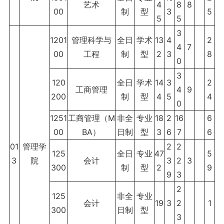
艺术
4
8
8
00
制
型
3
5
5
5
3
1201
管理科学与
全日
学术
13
4
2
4
7
00
工程
制
型
2
3
8
0
3
120
全日
学术
14
3
2
工商管理
4
9
200
制
型
4
5
4
0
1251
工商管理（M
非全
专业
18
2
16
6
00
BA）
日制
型
3
6
7
6
01
管理学
2
2
125
全日
专业
47
5
3
院
会计
3
2
3
300
制
型
2
9
9
3
2
125
非全
专业
会计
19
3
2
1
300
日制
型
3