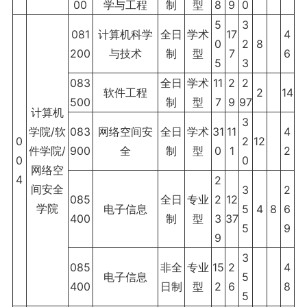
00
学与工程
制
型
8
9
0
5
3
081
计算机科学
全日
学术
17
4
0
2
8
200
与技术
制
型
7
6
5
3
083
全日
学术
11
2
2
软件工程
2
14
500
制
型
7
9
97
计算机
3
学院/软
083
网络空间安
全日
学术
31
11
4
0
2
12
件学院/
900
全
制
型
0
1
2
0
0
网络空
4
2
间安全
3
2
085
全日
专业
2
12
学院
电子信息
5
4
8
6
400
制
型
3
37
5
9
9
3
085
非全
专业
15
2
4
电子信息
5
400
日制
型
2
6
8
5