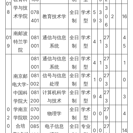
01
学与技
3
8
078
全日
学术
5
3
术学院
教育技术学
0
2
16
401
制
型
9
3
6
南邮波
01
081
通信与信息
全日
学术
27
4
特兰学
4
1
9
001
系统
制
型
3
5
院
081
通信与信息
全日
学术
27
4
1
1
001
系统
制
型
3
081
信号与信息
全日
学术
27
南京邮
1
0
0
002
处理
制
型
3
电大学-
081
计算机科学
全日
学术
27
中国科
9
4
3
200
与技术
制
型
3
学院大
0
学南京
070
全日
学术
27
物理学
0
0
4
2
学院联
200
制
型
9
0
合培
085
电子信息
全日
专业
27
0
0
14