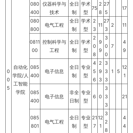
080
仪器科学与
全日
学术
2
27
75
17
400
技术
制
型
8
5
080
全日
学术
2
27
电气工程
11
2
11
800
制
型
3
3
2
3
0811
控制科学与
全日
学术
9
4
0
0
7
00
工程
制
型
9
9
8
0
4
2
3
自动化
085
全日
专业
12
0
电子信息
5
9
3
1
5
学院/人
400
制
型
1
0
6
3
3
工智能
5
3
学院
085
非全
专业
电子信息
6
0
3
21
400
日制
型
3
3
085
全日
专业
21
12
4
电气工程
2
801
制
型
7
1
4
8