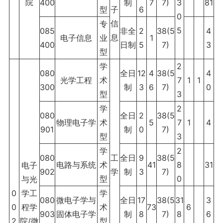
院
400
制
7
7)
3
81
型
子
6
0
信
专
5
085
非全
2
38(5
4
息
电子信息
业
1
400
日制
5
7)
3
型
学
2
080
全日
12
4
38(5
4
光学工程
术
7
1
1
300
制
3
6
7)
0
型
3
学
2
080
全日
2
38(5
物理电子学
术
5
7
1
4
901
制
0
7)
型
3
学
2
080
工
全日
9
38(5
电路与系统
术
41
8
31
电子
902
学
制
3
7)
型
0
与光
0
学工
学
080
微电子学与
全日
17
38(5
31
3
0
程学
术
73
6
903
固体电子学
制
8
7)
8
6
2
院/微
型