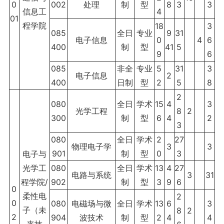
0
002
处理
制
型
8
3
3
信息工
4
01
程学院
18
3
085
全日
专业
9
31
电子信息
0
4
6
400
制
型
41
5
9
6
085
非全
专业
5
31
3
电子信息
2
400
日制
型
2
5
8
2
080
全日
学术
15
4
3
光学工程
8
2
300
制
型
6
4
2
3
080
全日
学术
2
27
物理电子学
3
3
901
制
型
0
3
电子与
光学工
080
全日
学术
13
4
27
电路与系统
3
31
程学院/
902
制
型
3
9
6
0
柔性电
2
0
080
电磁场与微
全日
学术
13
6
3
子（未
8
2
2
904
波技术
制
型
2
4
4