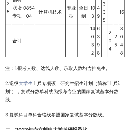
2
3
联培
0854
专业
全日
10
4
5
计算机技术
3
16
专项
04
型
制
3
9
5
14
6
3
2
0
3
2
0
合计
0
3
9
5
4
4
2
8
8
注：1.报考人数、达线人数、录取人数均含推免生。
2.退役
大学生
士兵专项硕士研究生招生计划（简称“士兵计
划”），复试分数单科线为报考专业的国家复试基本分数
线。
3.复试科目单科合格线参照国家复试基本分数线。
二、2023年南京邮电大学考研报录比