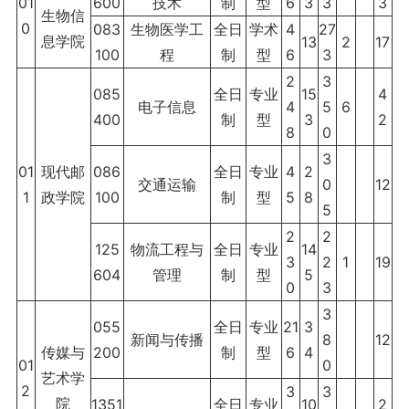
01
600
技术
制
型
6
3
3
3
生物信
0
083
生物医学工
全日
学术
4
27
息学院
13
2
17
100
程
制
型
6
3
2
3
085
全日
专业
15
4
电子信息
4
5
6
400
制
型
3
2
8
0
3
01
现代邮
086
全日
专业
4
2
交通运输
0
12
1
政学院
100
制
型
5
8
5
2
2
125
物流工程与
全日
专业
14
3
2
1
19
604
管理
制
型
5
0
3
3
055
全日
专业
21
3
新闻与传播
8
12
传媒与
200
制
型
6
4
01
0
艺术学
2
3
3
院
1351
全日
专业
10
2