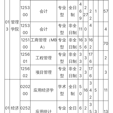
4
1253
专业
全日
2
会计
6
2
1
57
00
型
制
27
9
2
01
管理
4
1253
专业
非全
3
学院
会计
11
0
4
00
型
日制
1251
工商管理（MB
专业
非全
16
3
16
70
00
A）
型
日制
5
6
2
1256
专业
非全
3
17
工程管理
3
2
01
型
日制
3
6
1256
专业
非全
2
17
项目管理
3
3
02
型
日制
3
6
3
0202
学术
全日
5
应用经济学
16
4
5
11
00
型
制
0
2
3
01
经济
0252
专业
全日
6
2
应用统计
5
3
13