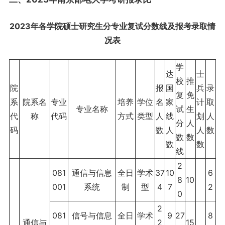
2023年各学院硕士研究生分专业复试分数线及报考录取情
况表
学
达
士
校
推
院
报
国
兵
录
复
免
系
院系名
专业
培养
学位
名
家
计
取
专业名称
试
生
代
称
代码
方式
类型
人
线
划
人
分
人
码
数
人
人
数
数
数
数
数
线
2
081
通信与信息
全日
学术
37
10
6
8
10
001
系统
制
型
4
7
2
0
2
081
信号与信息
全日
学术
9
27
8
通信与
2
15