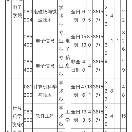
电子
学
2
080
电磁场与微
全日
6
2
38(5
2
学院
术
7
4
904
波技术
制
9
5
7)
2
型
3
专
3
085
全日
15
87
38(5
电子信息
业
电
1
1
2
400
制
13
0
7)
3
型
子
6
2
信
专
9
085
非全
4
38(5
2
息
电子信息
业
4
400
日制
0
7)
9
型
学
3
081
计算机科学
全日
47
18
38(5
4
术
2
8
200
与技术
制
6
1
7)
8
型
7
学
3
计算
083
工
全日
13
4
38(5
软件工程
术
2
4
15
机学
500
学
制
3
5
7)
型
5
院/软