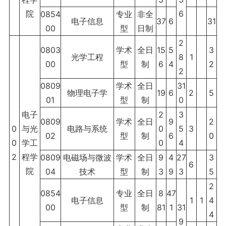
院
6
0854
专业
非全
电子信息
37
6
31
00
型
日制
2
0803
学术
全日
15
5
3
光学工程
8
1
00
型
制
6
4
2
2
0809
学术
全日
31
物理电子学
19
6
2
5
01
型
制
0
电子
2
3
0809
学术
全日
9
2
0
与光
电路与系统
0
5
3
02
型
制
6
0
0
学工
0
4
2
程学
0809
电磁场与微波
学术
全日
9
4
27
3
6
院
04
技术
型
制
3
9
3
5
2
0854
专业
全日
8
47
电子信息
1
1
4
00
型
制
81
1
31
4
9