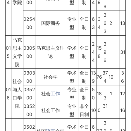
4
学院
00
型
制
4
9
9
3
0254
专业
全日
6
3
国际商务
6
2
13
00
型
制
3
4
3
马克
2
3
01
思主
0305
马克思主义理
学术
全日
15
4
9
31
5
义学
00
论
型
制
8
4
6
院
0303
学术
全日
13
37
3
社会学
76
10
00
型
制
9
4
6
社会
01
与人
0352
专业
全日
5
社会
工作
18
1
12
6
口学
00
型
制
0
3
院
31
0352
专业
非全
社会工作
10
0
16
00
型
日制
3
0502
学术
全日
6