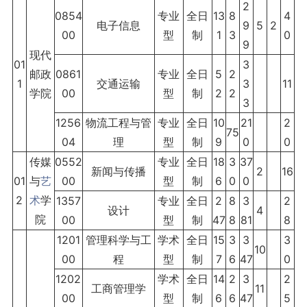
2
0854
专业
全日
13
8
4
电子信息
9
5
2
00
型
制
1
3
0
9
现代
01
3
邮政
0861
专业
全日
5
2
1
交通运输
3
11
学院
00
型
制
2
2
3
1256
物流工程与管
专业
全日
10
21
2
75
04
理
型
制
9
0
0
传媒
0552
专业
全日
18
3
37
新闻与传播
2
16
01
与
艺
00
型
制
6
0
0
2
术
学
1357
专业
全日
2
8
3
2
设计
4
院
00
型
制
47
8
81
8
1201
管理科学与工
学术
全日
15
3
3
3
10
00
程
型
制
7
6
47
0
1202
学术
全日
14
2
3
2
工商管理学
11
00
型
制
6
6
47
5