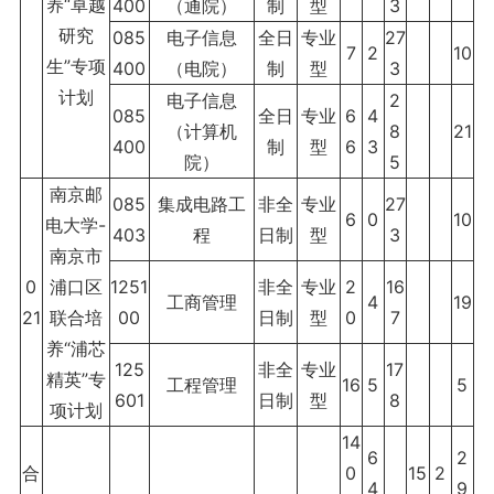
养“卓越
400
（通院）
制
型
3
研究
085
电子信息
全日
专业
27
7
2
10
生”专项
400
（电院）
制
型
3
计划
电子信息
2
085
全日
专业
6
4
（计算机
8
21
400
制
型
6
3
院）
5
南京邮
085
集成电路工
非全
专业
27
6
0
10
电大学-
403
程
日制
型
3
南京市
0
浦口区
1251
非全
专业
2
16
工商管理
4
19
21
联合培
00
日制
型
0
7
养“浦芯
125
非全
专业
17
精英”专
工程管理
16
5
5
601
日制
型
8
项计划
14
6
2
合
0
15
2
4
9