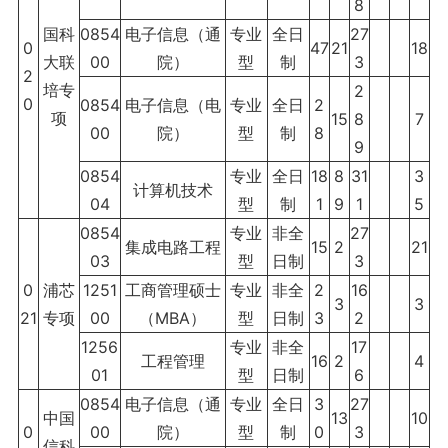
8
国科
0854
电子信息（通
专业
全日
27
0
47
21
18
大联
00
院）
型
制
3
2
培专
2
0
0854
电子信息（电
专业
全日
2
项
15
8
7
00
院）
型
制
8
9
0854
专业
全日
18
8
31
3
计算机技术
04
型
制
1
9
1
5
0854
专业
非全
27
集成电路工程
15
2
21
03
型
日制
3
0
浦芯
1251
工商管理硕士
专业
非全
2
16
3
3
21
专项
00
（MBA）
型
日制
3
2
1256
专业
非全
17
工程管理
16
2
4
01
型
日制
6
0854
电子信息（通
专业
全日
3
27
中国
13
10
0
00
院）
型
制
0
3
信科