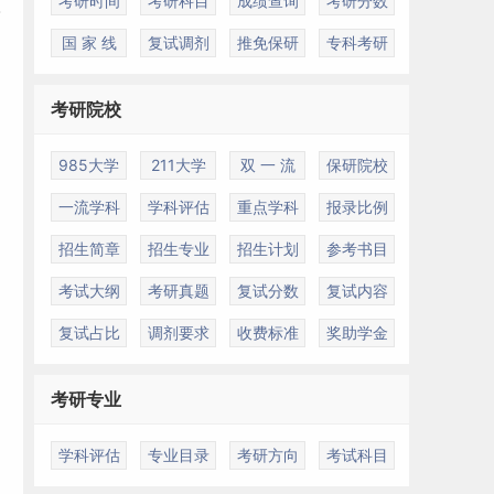
考研时间
考研科目
成绩查询
考研分数
国 家 线
复试调剂
推免保研
专科考研
考研院校
985大学
211大学
双 一 流
保研院校
一流学科
学科评估
重点学科
报录比例
招生简章
招生专业
招生计划
参考书目
考试大纲
考研真题
复试分数
复试内容
复试占比
调剂要求
收费标准
奖助学金
考研专业
学科评估
专业目录
考研方向
考试科目