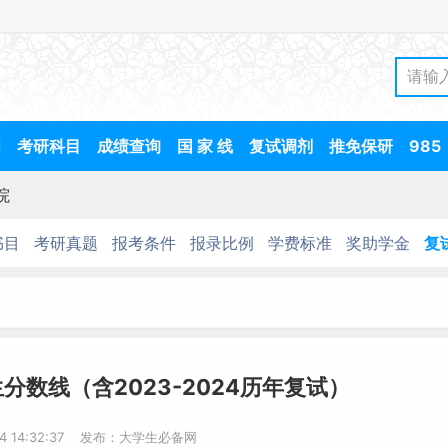
间
考研科目
成绩查询
国 家 线
复试调剂
推免保研
985
院
书目
考研真题
报考条件
报录比例
学费标准
奖助学金
复
分数线（含2023-2024历年复试）
14 14:32:37 发布：大学生必备网