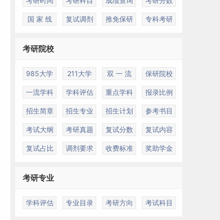
考研时间
考研科目
成绩查询
考研分数
国 家 线
复试调剂
推免保研
专科考研
考研院校
985大学
211大学
双 一 流
保研院校
一流学科
学科评估
重点学科
报录比例
招生简章
招生专业
招生计划
参考书目
考试大纲
考研真题
复试分数
复试内容
复试占比
调剂要求
收费标准
奖助学金
考研专业
学科评估
专业目录
考研方向
考试科目