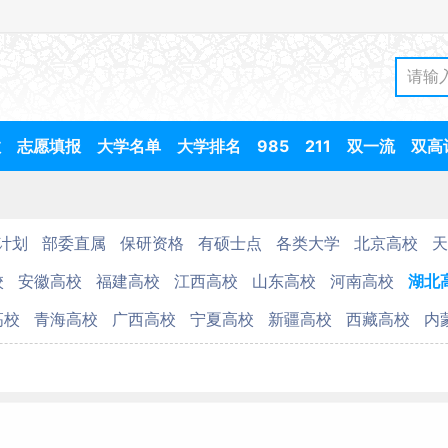
数
志愿填报
大学名单
大学排名
985
211
双一流
双高
计划
部委直属
保研资格
有硕士点
各类大学
北京高校
天
校
安徽高校
福建高校
江西高校
山东高校
河南高校
湖北
高校
青海高校
广西高校
宁夏高校
新疆高校
西藏高校
内