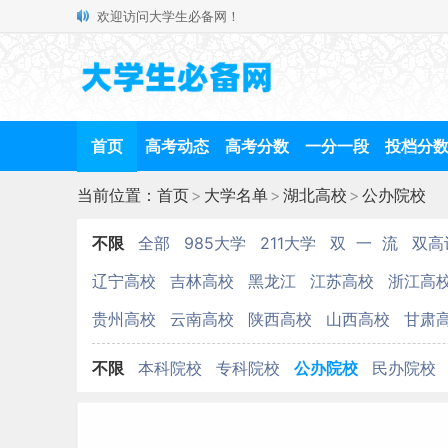
欢迎访问大学生必备网！
首页
高考动态
高考分数
一分一段
投档分
当前位置：
首页
>
大学名单
>
湖北高校
>
公办院校
不限
全部
985大学
211大学
双 一 流
双高
辽宁高校
吉林高校
黑龙江
江苏高校
浙江高
贵州高校
云南高校
陕西高校
山西高校
甘肃
不限
本科院校
专科院校
公办院校
民办院校