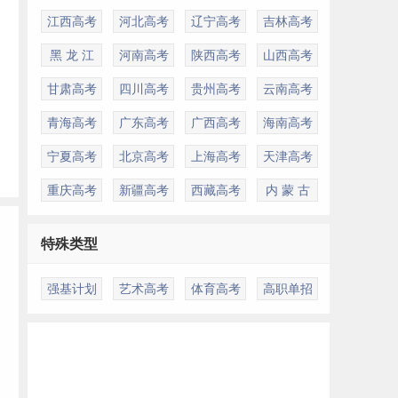
江西高考
河北高考
辽宁高考
吉林高考
黑 龙 江
河南高考
陕西高考
山西高考
甘肃高考
四川高考
贵州高考
云南高考
青海高考
广东高考
广西高考
海南高考
宁夏高考
北京高考
上海高考
天津高考
重庆高考
新疆高考
西藏高考
内 蒙 古
特殊类型
强基计划
艺术高考
体育高考
高职单招