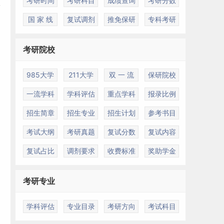
考研时间
考研科目
成绩查询
考研分数
国 家 线
复试调剂
推免保研
专科考研
考研院校
985大学
211大学
双 一 流
保研院校
一流学科
学科评估
重点学科
报录比例
招生简章
招生专业
招生计划
参考书目
考试大纲
考研真题
复试分数
复试内容
复试占比
调剂要求
收费标准
奖助学金
考研专业
学科评估
专业目录
考研方向
考试科目