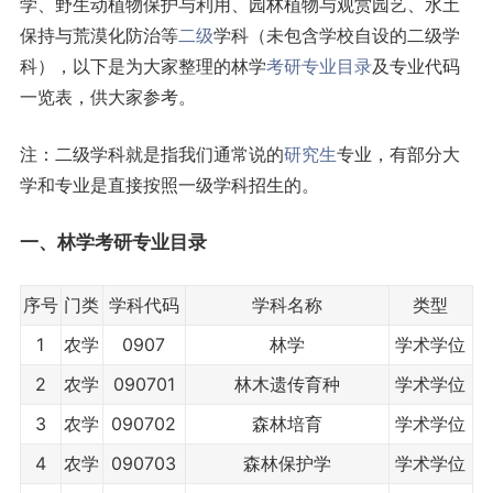
学、野生动植物保护与利用、园林植物与观赏园艺、水土
保持与荒漠化防治等
二级
学科（未包含学校自设的二级学
科），以下是为大家整理的林学
考研
专业目录
及专业代码
一览表，供大家参考。
注：二级学科就是指我们通常说的
研究生
专业，有部分大
学和专业是直接按照一级学科招生的。
一、林学考研专业目录
序号
门类
学科代码
学科名称
类型
1
农学
0907
林学
学术学位
2
农学
090701
林木遗传育种
学术学位
3
农学
090702
森林培育
学术学位
4
农学
090703
森林保护学
学术学位