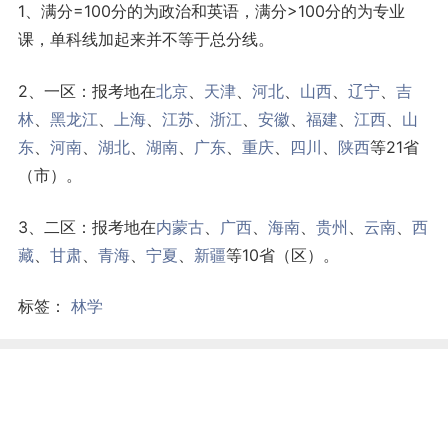
1、满分=100分的为政治和英语，满分>100分的为专业
课，单科线加起来并不等于总分线。
2、一区：报考地在
北京
、
天津
、
河北
、
山西
、
辽宁
、
吉
林
、
黑龙江
、
上海
、
江苏
、
浙江
、
安徽
、
福建
、
江西
、
山
东
、
河南
、
湖北
、
湖南
、
广东
、
重庆
、
四川
、
陕西
等21省
（市）。
3、二区：报考地在
内蒙古
、
广西
、
海南
、
贵州
、
云南
、
西
藏
、
甘肃
、
青海
、
宁夏
、
新疆
等10省（区）。
标签：
林学