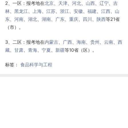
2、一区：报考地在
北京
、
天津
、
河北
、
山西
、
辽宁
、
吉
林
、
黑龙江
、
上海
、
江苏
、
浙江
、
安徽
、
福建
、
江西
、
山
东
、
河南
、
湖北
、
湖南
、
广东
、
重庆
、
四川
、
陕西
等21省
（市）。
3、二区：报考地在
内蒙古
、
广西
、
海南
、
贵州
、
云南
、
西
藏
、
甘肃
、
青海
、
宁夏
、
新疆
等10省（区）。
标签：
食品科学与工程