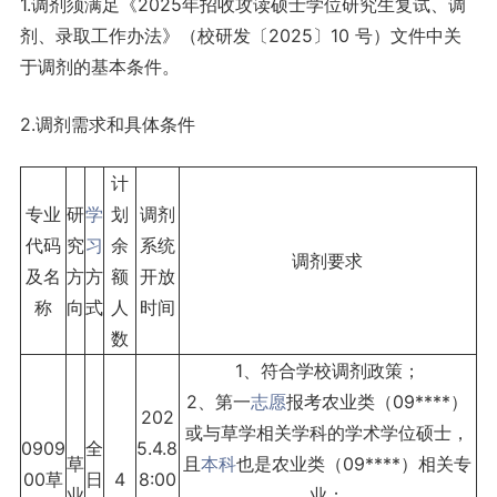
1.调剂须满足《2025年招收攻读硕士学位研究生复试、调
剂、录取工作办法》（校研发〔2025〕10 号）文件中关
于调剂的基本条件。
2.调剂需求和具体条件
计
专业
研
学
划
调剂
代码
究
习
余
系统
调剂要求
及名
方
方
额
开放
称
向
式
人
时间
数
1、符合学校调剂政策；
2、第一
志愿
报考农业类（09****）
202
或与草学相关学科的学术学位硕士，
0909
全
5.4.8
草
且
本科
也是农业类（09****）相关专
00草
日
4
8:00
业
业；