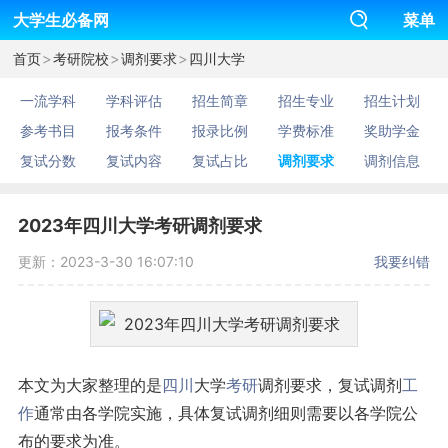
大学生必备网
菜单
>
>
>
首页
考研院校
调剂要求
四川大学
一流学科
学科评估
招生简章
招生专业
招生计划
参考书目
报考条件
报录比例
学费标准
奖助学金
复试分数
复试内容
复试占比
调剂要求
调剂信息
2023年四川大学考研调剂要求
更新：2023-3-30 16:07:10
我要纠错
本文为大家整理的是
四川
大学
考研
调剂要求，复试调剂
工
作
通常由各学院实施，具体复试调剂细则需要以各学院公
布的要求为准。