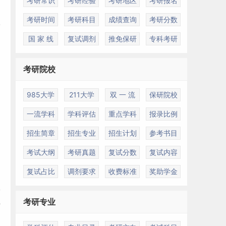
考研常识
考研经验
考研地区
考研报名
考研时间
考研科目
成绩查询
考研分数
国 家 线
复试调剂
推免保研
专科考研
考研院校
985大学
211大学
双 一 流
保研院校
一流学科
学科评估
重点学科
报录比例
招生简章
招生专业
招生计划
参考书目
考试大纲
考研真题
复试分数
复试内容
复试占比
调剂要求
收费标准
奖助学金
从
卫
考研专业