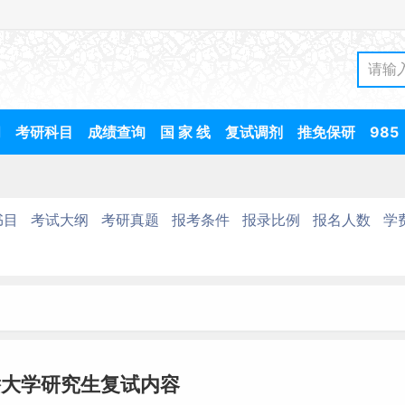
间
考研科目
成绩查询
国 家 线
复试调剂
推免保研
985
书目
考试大纲
考研真题
报考条件
报录比例
报名人数
学
侨大学研究生复试内容