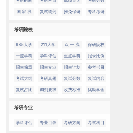
考研时间
考研科目
成绩查询
考研分数
国 家 线
复试调剂
推免保研
专科考研
考研院校
985大学
211大学
双 一 流
保研院校
一流学科
学科评估
重点学科
报录比例
招生简章
招生专业
招生计划
参考书目
考试大纲
考研真题
复试分数
复试内容
复试占比
调剂要求
收费标准
奖助学金
考研专业
学科评估
专业目录
考研方向
考试科目