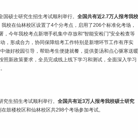
年全国硕士
研究生
招生考试顺利举行。
全国共有近2.7万人报考我
。我校在仙林校区设置了4个分考点，启用了206个标准化考场，
署，今年我校考点新增手机集中存放和“智能安检门”安全检查等
联动，形成合力，协同保障组考工作特别是新增环节工作有序实
考中做好校园引导，帮助考生便捷就餐，提供姜汤和点心驱寒送
员按照新政策要求，全员完成线上线下
学习
和测试，全面深入学习
律。
硕士研究生招生考试顺利举行。
全国共有
近3万
人报考我校硕士研究
别在鼓楼校区和仙林校区共298个考场参加考试。