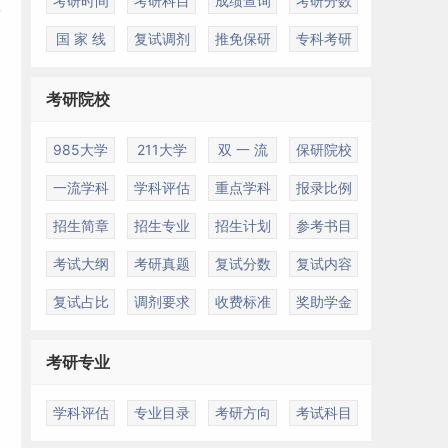
考研时间
考研科目
成绩查询
考研分数
国 家 线
复试调剂
推免保研
专科考研
考研院校
985大学
211大学
双 一 流
保研院校
一流学科
学科评估
重点学科
报录比例
招生简章
招生专业
招生计划
参考书目
考试大纲
考研真题
复试分数
复试内容
复试占比
调剂要求
收费标准
奖助学金
考研专业
学科评估
专业目录
考研方向
考试科目