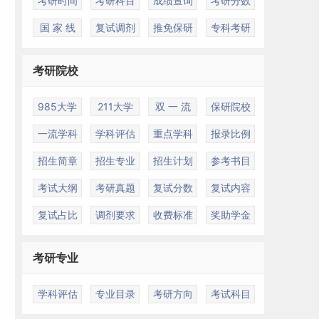
考研时间
考研科目
成绩查询
考研分数
国 家 线
复试调剂
推免保研
专科考研
考研院校
985大学
211大学
双 一 流
保研院校
一流学科
学科评估
重点学科
报录比例
招生简章
招生专业
招生计划
参考书目
考试大纲
考研真题
复试分数
复试内容
复试占比
调剂要求
收费标准
奖助学金
考研专业
学科评估
专业目录
考研方向
考试科目