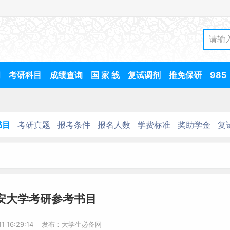
间
考研科目
成绩查询
国 家 线
复试调剂
推免保研
985
书目
考研真题
报考条件
报名人数
学费标准
奖助学金
复
延安大学考研参考书目
-11 16:29:14 发布：大学生必备网