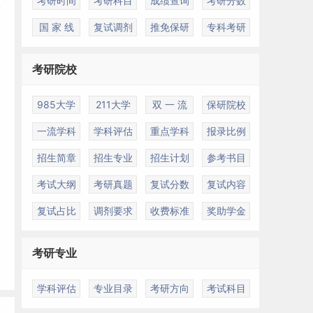
考研时间
考研科目
成绩查询
考研分数
国 家 线
复试调剂
推免保研
专科考研
考研院校
985大学
211大学
双 一 流
保研院校
一流学科
学科评估
重点学科
报录比例
招生简章
招生专业
招生计划
参考书目
考试大纲
考研真题
复试分数
复试内容
复试占比
调剂要求
收费标准
奖助学金
考研专业
学科评估
专业目录
考研方向
考试科目