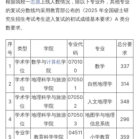
根据我校一
志愿
上线人数情况，除以下专业外，其他专业
的复试分数线均采用教育部公布的《2025 年全国硕士研
究生招生考试考生进入复试的初试成绩基本要求》A 类分
数要求。
序
专业代
总分要
类型
学院
专业
号
码
求
学术学
数学与
计算机
学
07010
1
数学
337
位
院
0
学术学
地理科学与旅游
07050
2
自然地理学
314
位
学院
1
学术学
地理科学与旅游
07050
3
人文地理学
348
位
学院
2
学术学
地理科学与旅游
07050
地图学与地理
4
296
位
学院
3
信息系统
专业学
04511
5
教育科学学院
小学教育
359