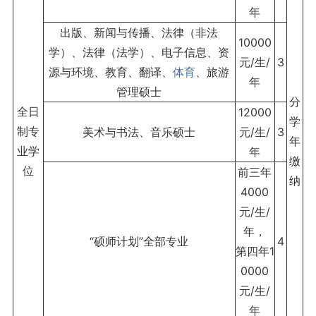
年
出版、新闻与传播、法律（非法
10000
学）、法律（法学）、电子信息、资
元/生/
3
源与环境、教育、翻译、
体育
、旅游
年
管理硕士
分
全日
12000
学
制专
美术与书法、音乐硕士
元/生/
3
年
业学
年
缴
位
前三年
纳
4000
元/生/
年，
“硕师计划”全部专业
4
第四年1
0000
元/生/
年