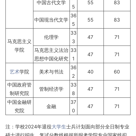
中国古代文学
55
83
5
36
中国现当代文学
55
83
5
33
伦理学
47
71
马克思主义
3
学院
马克思主义法治
33
47
71
思想中国化研究
1
36
艺术
学院
美术与书法
40
60
2
中国政府管
33
管制经济学
47
71
制研究院
8
中国金融研
37
金融
47
71
究院
0
注：学校2024年退役
大学生
士兵计划面向部分全日制专业
硕士进行招生，复试分数线根据所报考学院专业国家线拟