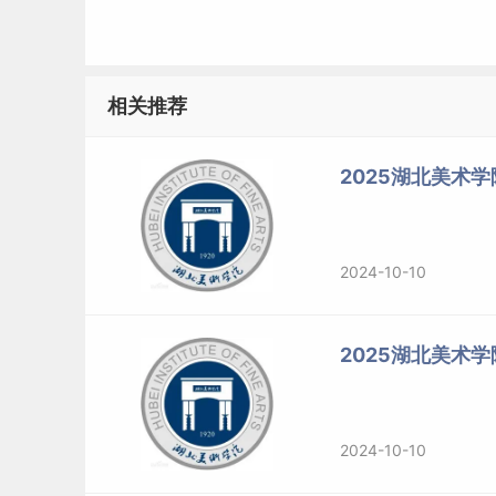
文物
2、非全日制考生
相关推荐
类别
学科
（政
2025湖北美术
满
专业学位
美术与书法
（非全日制）
设计
2024-10-10
3、退役大学生士兵专项计划
2025湖北美术
单科成绩、初试总分均无限制，按初试成绩总分
年度退役士兵专项计划数（共5名）与参加复试人数
2024-10-10
类别
学科