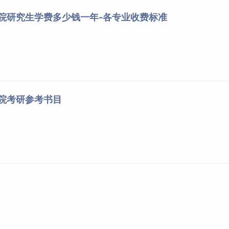
/
/
276
学院研究生学费多少钱一年-各专业收费标准
研究生招生考试进入复试的基本要求与复试名单的公告
学院考研参考书目
生招生考试考生进入复试的初试成绩基本要求》（国家分数线），
年硕士研究生招生考试第一
志愿
进入复试的初试成绩基本要求和
业务课一和业务课二成绩均达到90分，按初试成绩总分从高到
:1.6的比例确定各方向复试名单，末位总分相同者同时进入复