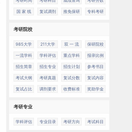
考研时间
考研科目
成绩查询
考研分数
国 家 线
复试调剂
推免保研
专科考研
考研院校
985大学
211大学
双 一 流
保研院校
一流学科
学科评估
重点学科
报录比例
招生简章
招生专业
招生计划
参考书目
考试大纲
考研真题
复试分数
复试内容
复试占比
调剂要求
收费标准
奖助学金
考研专业
学科评估
专业目录
考研方向
考试科目