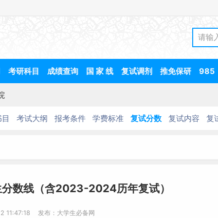
间
考研科目
成绩查询
国 家 线
复试调剂
推免保研
985
院
书目
考试大纲
报考条件
学费标准
复试分数
复试内容
复
分数线（含2023-2024历年复试）
12 11:47:18 发布：大学生必备网