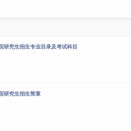
美术考古研究
366
单科
单科
治、外语）
（业务课一、业务课二）
总分
学院研究生招生专业目录及考试科目
分=100分
满分=150分
37
84
351
37
84
351
学院研究生招生简章
从高到低排序（排序不分学位类别、院系、专业、方向等），按
1:1.6的比例确定复试名单，末位总分相同者同时进入复试。
单科（政治、外语）
单科（业务课一、业务课二）
总分
满分=100分
满分=150分