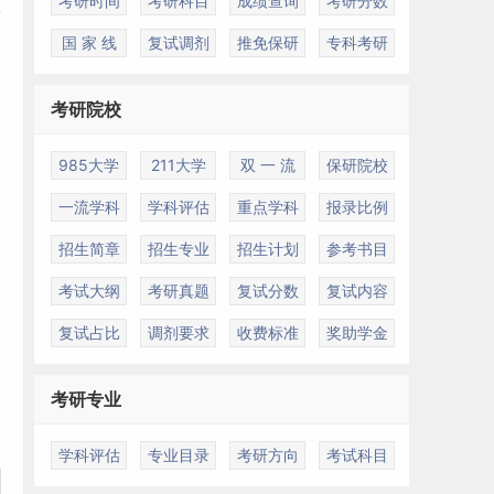
考研时间
考研科目
成绩查询
考研分数
国 家 线
复试调剂
推免保研
专科考研
考研院校
985大学
211大学
双 一 流
保研院校
一流学科
学科评估
重点学科
报录比例
招生简章
招生专业
招生计划
参考书目
考试大纲
考研真题
复试分数
复试内容
复试占比
调剂要求
收费标准
奖助学金
考研专业
学科评估
专业目录
考研方向
考试科目