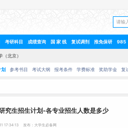
间
考研科目
成绩查询
国 家 线
复试调剂
推免保研
985
学（北京）
计划
参考书目
考试大纲
报考条件
学费标准
奖助学金
复
）研究生招生计划-各专业招生人数是多少
-11 17:34:13 发布：大学生必备网