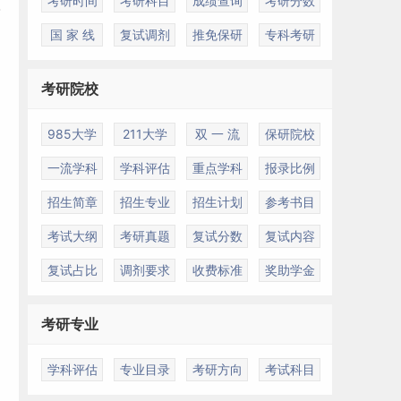
考研时间
考研科目
成绩查询
考研分数
国 家 线
复试调剂
推免保研
专科考研
考研院校
985大学
211大学
双 一 流
保研院校
一流学科
学科评估
重点学科
报录比例
招生简章
招生专业
招生计划
参考书目
考试大纲
考研真题
复试分数
复试内容
复试占比
调剂要求
收费标准
奖助学金
相
考研专业
学科评估
专业目录
考研方向
考试科目