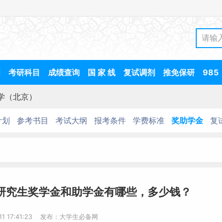
间
考研科目
成绩查询
国 家 线
复试调剂
推免保研
985
学（北京）
计划
参考书目
考试大纲
报考条件
学费标准
奖助学金
复
）研究生奖学金和助学金有哪些，多少钱？
-11 17:41:23 发布：大学生必备网