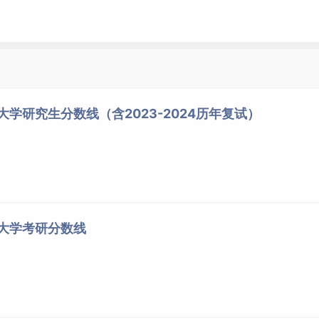
获得国家承认的高职高专学历或大学本科结业后，符合我校相关
作经验的人员；或获得硕士、博士研究生学历或学位后有2年以
位只接受全日制本科且专业符合中医类别相应执业医师资格考试的考
大学研究生分数线（含2023-2024历年复试）
，其他专业均可接受同等学力人员报考。
选拔并确认资格的推免生，须在国家规定时间内登录“全国推荐
https://yz.chsi.com.cn/tm）”
填报志愿
并参加复
药大学考研分数线
生简章。