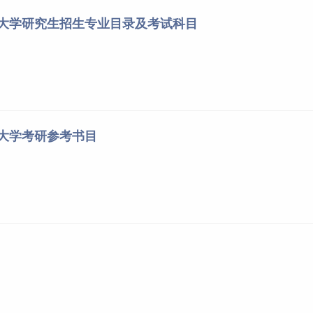
药大学研究生招生专业目录及考试科目
须在规定时间内参加网上报名和网上确认。
，每日9:00～22:00。网上预报名时间为2024年10月9日~10月1
级教育招生考试机构确定并公布。
药大学考研参考书目
ttps://yz.chsi.com.cn，以下简称‘研招网’）”填报
志
重新填报报名信息，但每位考生只能保留一条有效报名信息。逾
上校验，考生可上网查看学历（学籍）校验结果。考生也可在报
http://www.chsi.com.cn）”查询本人学历（学籍）信
在我校规定时间内按要求完成学历（学籍）核验。
要求，严格按照报考条件及相关政策要求填报志愿并选择报考