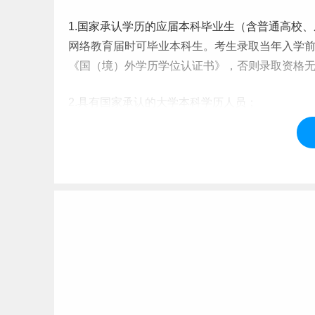
1.国家承认学历的应届
本科
毕业生
（含普通高校、
网络教育届时可
毕业
本科生。考生录取当年入学
《国（境）外学历学位认证书》，否则录取资格
2.具有国家承认的大学本科学历人员；
3.获得国家承认的高职高专学历后满2年（毕业
学位硕士研究生的人员除外），以及国家承认学
4.已获硕士、博士研究生学历或学位的人员；在
（五）我校不接受录取时未修满本科学制或本科
（六）报考公共管理专业学位硕士研究生的人员
1.符合报考条件（四）的第1~3各项要求；