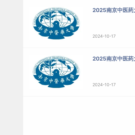
2025南京中医
分为网上报名和网上确认两个阶段。所有考生均
1.网上报名
2024-10-17
（1）网上报名时间为2024年10月15日~10月28日
2日，每日9:00～22:00。相关工作安排由各省
2025南京中医
（2）考生应在规定时间登录“中国研究生招生信息网（网址：h
愿
。报名期间，考生可自行修改网上报名信息或
2024-10-17
不再补报，也不得修改报名信息。
（3）报名期间将对考生学历（学籍）信息进行网
名前或报名期间自行登录“中国高等教育学生信息网（网址：
息。未能通过学历（学籍）网上校验的考生，应
（4）考生应认真了解我
校招
生章程要求和报考点