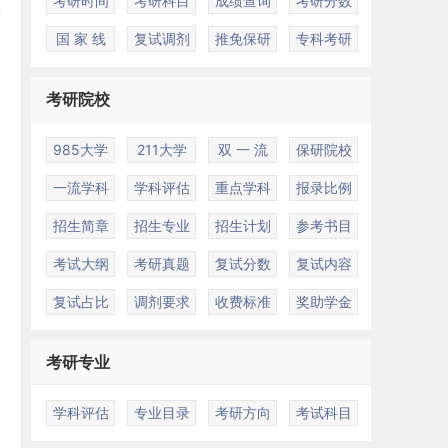
考研时间
考研科目
成绩查询
考研分数
国 家 线
复试调剂
推免保研
专科考研
考研院校
985大学
211大学
双 一 流
保研院校
一流学科
学科评估
重点学科
报录比例
招生简章
招生专业
招生计划
参考书目
考试大纲
考研真题
复试分数
复试内容
复试占比
调剂要求
收费标准
奖助学金
考研专业
学科评估
专业目录
考研方向
考试科目