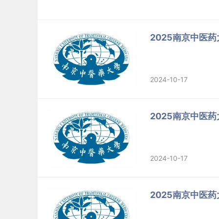
点。因不符合报考条件及相关政策要求，造成后
的，后果由考生本人承担，我校及报考点不承担
2025南京中医
（5）考生应当按要求准确填写个人网上报名信息
而造成不能考试（含初试和复试）或录取的，后
2024-10-17
2.网上确认
（1）网上确认时间由考生所选报考点的省级教育
2025南京中医
确定和公布，具体确认工作由相关报考点组织实
（2）网上确认时考生应当对本人网上报名信息进
2024-10-17
生填写错误引起的一切后果由考生自行承担。所
据核验工作要求提交有关补充材料。
2025南京中医
3.其他说明