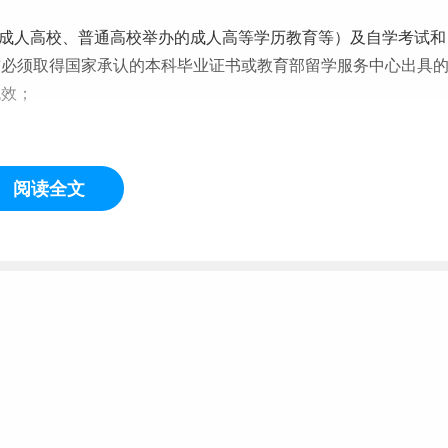
成人高校、普通高校举办的成人高等学历教育等）及
自学
考试和
前必须取得国家承认的本科毕业证书或教育部留学服务中心出具
无效；
阅读全文
后到录取当年入学前，下同）或2年以上的人员（报考公共管理专业
历的本科结业生，按本科同等学力身份报考；
校研究生报考须在报名前征得所在培养单位同意。
提前毕业的学生报考。
，须符合下列条件：