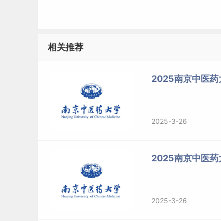
2.大学本科毕业后有3年以上工作
经验
的人员；或
学业要求，达到大学本科同等学力并有5年以上工
上工作经验的人员。
相关推荐
（七）1057中医专业学位和1059针灸专业学
2025南京中医药
生报考。
（八）我校除医学专业（专业代码以10开头）外
2025-3-26
（九）经本科毕业学校（具有推荐免试工作资格）
免试攻读研究生（免初试、转段）信息公开管理服务系统（网址：
2025南京中医
试。详见我校2025年接收推荐免试硕士研究生招
五、报考程序
2025-3-26
（一）报名。