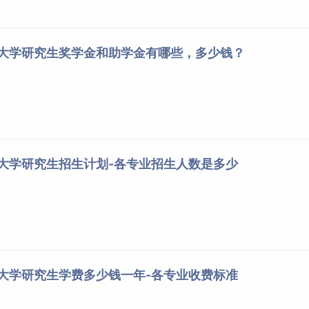
续不能网上确认、考试（含初试和复试）、录取或无法取得学籍
责任。
药大学研究生奖学金和助学金有哪些，多少钱？
并提供真实材料。考生因网上报名信息填写错误、填报虚假信息
果由考生本人承担，我校不承担责任。
招生考试机构根据国家招生工作安排和本地区报考组织情况自行
药大学研究生招生计划-各专业招生人数是多少
施。请考生及时关注相关省级招生考试机构和报考点的公告。
行认真核对并确认。报名信息经考生确认后一律不作修改，因考
有考生均应当按报考点规定配合采集本人图像等相关电子信息，
药大学研究生学费多少钱一年-各专业收费标准