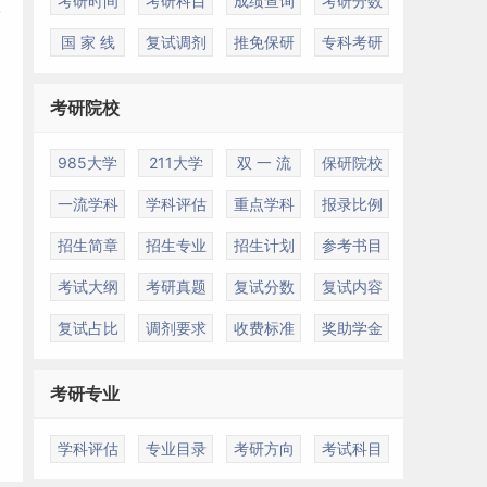
考研时间
考研科目
成绩查询
考研分数
国 家 线
复试调剂
推免保研
专科考研
考研院校
985大学
211大学
双 一 流
保研院校
一流学科
学科评估
重点学科
报录比例
招生简章
招生专业
招生计划
参考书目
考试大纲
考研真题
复试分数
复试内容
复试占比
调剂要求
收费标准
奖助学金
考研专业
学科评估
专业目录
考研方向
考试科目