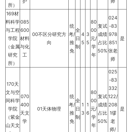
护
师
所）
169材
024
料科学
085
80
统
复试
-83
与工程
600
全
00
00不区分研究方
考/
4
3
成绩
978
学院
材料
日
元/
是
向
推
5
5
占比
851
（金属
与化
制
学
免
50%
张老
研究
工
年
师
所）
025
-83
170天
332
文与空
80
070
统
复试
122/
间科学
全
00
400
考/
1
1
成绩
208
学院
01天体物理
日
元/
是
天文
推
3
6
占比
1缪
（紫金
制
学
学
免
50%
老
山天文
年
师/