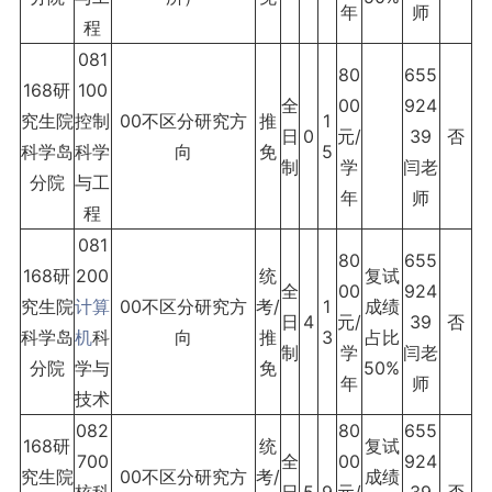
年
师
程
081
80
655
168研
100
全
00
924
究生院
控制
00不区分研究方
推
1
日
0
元/
39
否
科学岛
科学
向
免
5
制
学
闫老
分院
与工
年
师
程
081
80
655
168研
200
统
复试
全
00
924
究生院
计算
00不区分研究方
考/
1
成绩
日
4
元/
39
否
科学岛
机
科
向
推
3
占比
制
学
闫老
分院
学与
免
50%
年
师
技术
082
80
655
168研
统
复试
700
全
00
924
究生院
00不区分研究方
考/
成绩