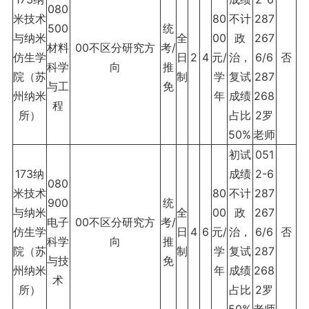
080
米技术
80
不计
287
500
统
与纳米
全
00
政
267
材料
00不区分研究方
考/
仿生学
日
2
4
元/
治，
6/6
否
科学
向
推
院（苏
制
学
复试
287
与工
免
州纳米
年
成绩
268
程
所）
占比
2罗
50%
老师
初试
051
173纳
成绩
2-6
080
米技术
80
不计
287
900
统
与纳米
全
00
政
267
电子
00不区分研究方
考/
仿生学
日
4
6
元/
治，
6/6
否
科学
向
推
院（苏
制
学
复试
287
与技
免
州纳米
年
成绩
268
术
所）
占比
2罗