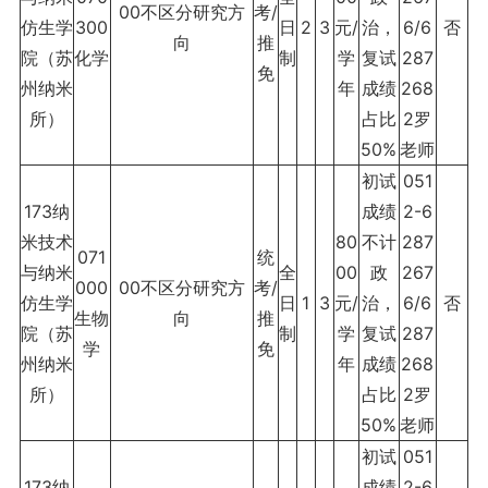
00不区分研究方
考/
仿生学
300
日
2
3
元/
治，
6/6
否
向
推
院（苏
化学
制
学
复试
287
免
州纳米
年
成绩
268
所）
占比
2罗
50%
老师
初试
051
173纳
成绩
2-6
米技术
80
不计
287
071
统
与纳米
全
00
政
267
000
00不区分研究方
考/
仿生学
日
1
3
元/
治，
6/6
否
生物
向
推
院（苏
制
学
复试
287
学
免
州纳米
年
成绩
268
所）
占比
2罗
50%
老师
初试
051
173纳
成绩
2-6