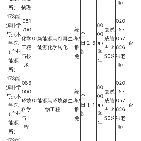
师
所）
物理
178能
081
020
源科学
80
700
统
复试
-87
与技术
全
00
化学
01新能源与可再生
考/
成绩
057
学院
日
2
3
元/
否
工程
能源化学转化
推
占比
626
（广州
制
学
与技
免
50%
洪老
能源
年
术
师
所）
178能
083
020
源科学
80
000
统
复试
-87
与技术
全
00
环境
01能源与环境微生
考/
成绩
057
学院
日
1
1
元/
否
科学
物工程
推
占比
626
（广州
制
学
与工
免
50%
洪老
能源
年
程
师
所）
178能