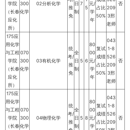
学院
300
02分析化学
日
7
元/
否
推
5
占比
209
（长春
化学
制
学
免
50%
3邢
应化
年
老师
所）
175应
043
用化学
80
统
复试
1-8
与工程
070
全
00
考/
成绩
526
学院
300
03有机化学
日
5
6
元/
否
推
占比
209
（长春
化学
制
学
免
50%
3邢
应化
年
老师
所）
175应
043
用化学
80
统
复试
1-8
与工程
070
全
00
考/
成绩
526
学院
300
04物理化学
日
5
8
元/
否
推
占比
209
（长春
化学
制
学