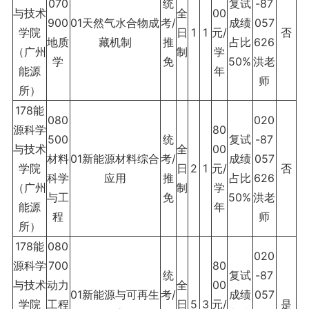
070
统
复试
-87
与技术
全
00
900
01天然气水合物成
考/
成绩
057
学院
日
1
1
元/
否
地质
藏机制
推
占比
626
（广州
制
学
学
免
50%
洪老
能源
年
师
所）
178能
080
020
源科学
80
500
统
复试
-87
与技术
全
00
材料
01新能源材料综合
考/
成绩
057
学院
日
2
1
元/
否
科学
应用
推
占比
626
（广州
制
学
与工
免
50%
洪老
能源
年
程
师
所）
178能
080
020
源科学
700
80
统
复试
-87
与技术
动力
全
00
01新能源与可再生
考/
成绩
057
学院
工程
日
5
3
元/
是