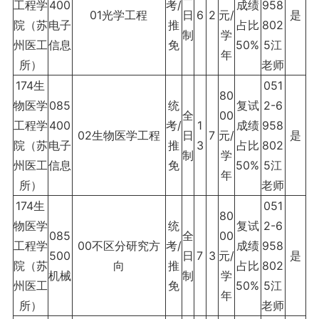
工程学
400
考/
成绩
958
01光学工程
日
6
2
元/
是
院（苏
电子
推
占比
802
制
学
州医工
信息
免
50%
5江
年
所）
老师
174生
051
80
物医学
085
统
复试
2-6
全
00
工程学
400
考/
1
成绩
958
02生物医学工程
日
7
元/
是
院（苏
电子
推
3
占比
802
制
学
州医工
信息
免
50%
5江
年
所）
老师
174生
051
80
物医学
统
复试
2-6
085
全
00
工程学
00不区分研究方
考/
成绩
958
500
日
7
3
元/
是
院（苏
向
推
占比
802
机械
制
学
州医工
免
50%
5江
年
所）
老师