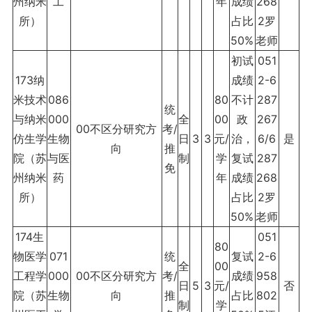
州纳米
工
年
成绩
268
所）
占比
2罗
50%
老师
初试
051
173纳
成绩
2-6
米技术
086
80
不计
287
统
与纳米
000
全
00
政
267
00不区分研究方
考/
仿生学
生物
日
3
3
元/
治，
6/6
是
向
推
院（苏
与医
制
学
复试
287
免
州纳米
药
年
成绩
268
所）
占比
2罗
50%
老师
174生
051
80
物医学
071
统
复试
2-6
全
00
工程学
000
00不区分研究方
考/
成绩
958
日
5
3
元/
否
院（苏
生物
向
推
占比
802
制
学