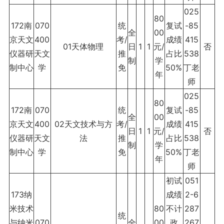
025
80
172南
070
统
复试
-85
全
00
京天文
400
考/
成绩
415
01天体物理
日
1
1
元/
否
仪器研
天文
推
占比
538
制
学
制中心
学
免
50%
丁老
年
师
025
80
172南
070
统
复试
-85
全
00
京天文
400
02天文技术与方
考/
成绩
415
日
1
1
元/
否
仪器研
天文
法
推
占比
538
制
学
制中心
学
免
50%
丁老
年
师
初试
051
173纳
成绩
2-6
米技术
80
不计
287
统
与纳米
070
全
00
政
267