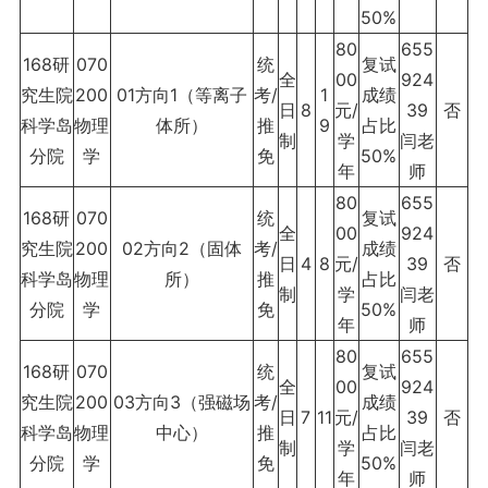
50%
80
655
168研
070
统
复试
全
00
924
究生院
200
01方向1（等离子
考/
1
成绩
日
8
元/
39
否
科学岛
物理
体所）
推
9
占比
制
学
闫老
分院
学
免
50%
年
师
80
655
168研
070
统
复试
全
00
924
究生院
200
02方向2（固体
考/
成绩
日
4
8
元/
39
否
科学岛
物理
所）
推
占比
制
学
闫老
分院
学
免
50%
年
师
80
655
168研
070
统
复试
全
00
924
究生院
200
03方向3（强磁场
考/
成绩
日
7
11
元/
39
否
科学岛
物理
中心）
推
占比
制
学
闫老
分院
学
免
50%
年
师