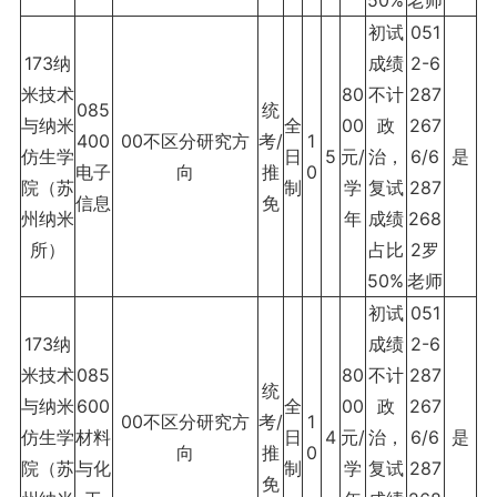
50%
老师
初试
051
173纳
成绩
2-6
米技术
80
不计
287
085
统
与纳米
全
00
政
267
400
00不区分研究方
考/
1
仿生学
日
5
元/
治，
6/6
是
电子
向
推
0
院（苏
制
学
复试
287
信息
免
州纳米
年
成绩
268
所）
占比
2罗
50%
老师
初试
051
173纳
成绩
2-6
米技术
085
80
不计
287
统
与纳米
600
全
00
政
267
00不区分研究方
考/
1
仿生学
材料
日
4
元/
治，
6/6
是
向
推
0
院（苏
与化
制
学
复试
287
免