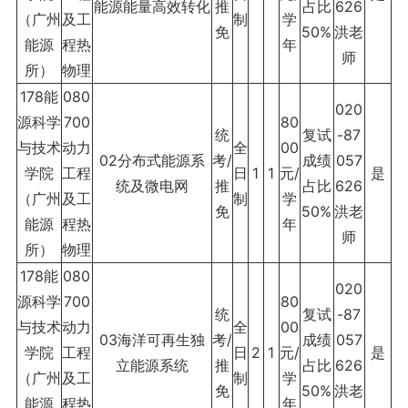
能源能量高效转化
推
占比
626
（广州
及工
制
学
免
50%
洪老
能源
程热
年
师
所）
物理
178能
080
020
源科学
700
80
统
复试
-87
与技术
动力
全
00
02分布式能源系
考/
成绩
057
学院
工程
日
1
1
元/
是
统及微电网
推
占比
626
（广州
及工
制
学
免
50%
洪老
能源
程热
年
师
所）
物理
178能
080
020
源科学
700
80
统
复试
-87
与技术
动力
全
00
03海洋可再生独
考/
成绩
057
学院
工程
日
2
1
元/
是
立能源系统
推
占比
626
（广州
及工
制
学
免
50%
洪老
能源
程热
年