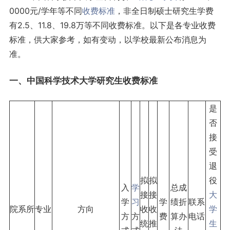
0000元/学年等不同
收费标准
，非全日制硕士研究生学费
有2.5、11.8、19.8万等不同收费标准。以下是各专业收费
标准，供大家参考，如有变动，以学校最新公布消息为
准。
一、中国科学技术大学研究生收费标准
是
否
接
受
退
拟
拟
役
入
学
总成
接
接
大
学
习
学
绩折
联系
院系所
专业
方向
收
收
学
方
方
费
算办
电话
统
推
生