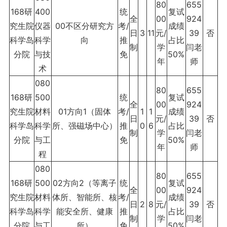
80
655
168研
400
统
复试
全
00
924
究生院
仪器
00不区分研究方
考/
成绩
日
3
11
元/
39
否
科学岛
科学
向
推
占比
制
学
闫老
分院
与技
免
50%
年
师
术
080
80
655
168研
500
统
复试
全
00
924
究生院
材料
01方向1（固体
考/
1
1
成绩
日
元/
39
否
科学岛
科学
所、强磁场中心）
推
0
6
占比
制
学
闫老
分院
与工
免
50%
年
师
程
080
80
655
168研
500
02方向2（等离子
统
复试
全
00
924
究生院
材料
体所、智能所、核
考/
成绩
日
2
8
元/
39
否
科学岛
科学
能安全所、健康
推
占比
制
学
闫老
分院
与工
所）
免
50%