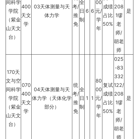
间科学
全
00
400
03天体测量与天
考/
成绩
208
学院
日
6
6
元/
是
天文
体力学
推
占比
1缪
（紫金
制
学
学
免
50%
老
山天文
年
师/
台）
胡老
师
025
-83
170天
332
文与空
80
070
统
复试
122/
间科学
04天体测量与天
全
00
400
考/
成绩
208
学院
体力学（天体化学
日
1
1
元/
是
天文
推
占比
1缪
（紫金
部分）
制
学
学
免
50%
老
山天文
年
师/
台）
胡老
师