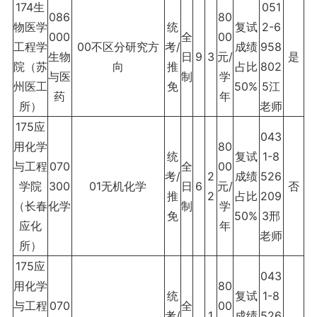
174生
051
086
80
物医学
统
复试
2-6
000
全
00
工程学
00不区分研究方
考/
成绩
958
生物
日
9
3
元/
是
院（苏
向
推
占比
802
与医
制
学
州医工
免
50%
5江
药
年
所）
老师
175应
043
用化学
80
统
复试
1-8
与工程
070
全
00
考/
2
成绩
526
学院
300
01无机化学
日
6
元/
否
推
2
占比
209
（长春
化学
制
学
免
50%
3邢
应化
年
老师
所）
175应
043
用化学
80
统
复试
1-8
与工程
070
全
00
考/
1
成绩
526