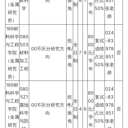
材料
向
推
8
1
占比
851
（金属
制
学
学
免
50%
张老
研究
年
师
所）
169材
024
料科学
080
80
统
复试
-83
与工程
503
全
00
00不区分研究方
考/
成绩
978
学院
材料
日
7
9
元/
否
向
推
占比
851
（金属
加工
制
学
免
50%
张老
研究
工程
年
师
所）
169材
080
024
料科学
80
5Z1
统
复试
-83
与工程
全
00
腐蚀
00不区分研究方
考/
成绩
978
学院
日
4
6
元/
否
科学
向
推
占比
851
（金属
制
学
与防
免
50%
张老
研究
年