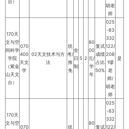
台）
胡老
师
025
-83
170天
332
文与空
80
070
统
复试
122/
间科学
全
00
400
02天文技术与方
考/
成绩
208
学院
日
5
2
元/
是
天文
法
推
占比
1缪
（紫金
制
学
学
免
50%
老
山天文
年
师/
台）
胡老
师
025
-83
170天
332
文与空
80
070
统
复试
122/