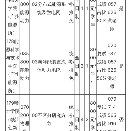
与技术
全
00
800
02分布式能源系
考/
成绩
057
学院
日
1
1
元/
是
能源
统及微电网
推
占比
626
（广州
制
学
动力
免
50%
洪老
能源
年
师
所）
178能
020
源科学
80
085
统
复试
-87
与技术
全
00
800
03海洋能装置流
考/
成绩
057
学院
日
2
1
元/
是
能源
体动力系统
推
占比
626
（广州
制
学
动力
免
50%
洪老
能源
年
师
所）
079
179稀
80
070
统
复试
7-4
土学院
全
00
200
00不区分研究方
考/
成绩
565
（赣江
日
4
2
元/
否
物理
向
推
占比
916
创新
制
学