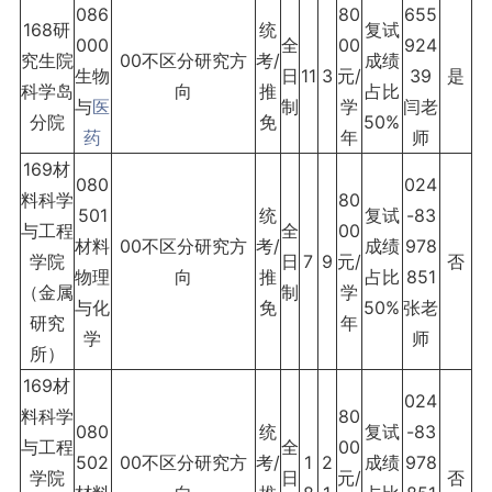
086
80
655
168研
统
复试
000
全
00
924
究生院
00不区分研究方
考/
成绩
生物
日
11
3
元/
39
是
科学岛
向
推
占比
与
医
制
学
闫老
分院
免
50%
药
年
师
169材
080
024
料科学
80
501
统
复试
-83
与工程
全
00
材料
00不区分研究方
考/
成绩
978
学院
日
7
9
元/
否
物理
向
推
占比
851
（金属
制
学
与化
免
50%
张老
研究
年
学
师
所）
169材
024
料科学
80
080
统
复试
-83
与工程
全
00
502
00不区分研究方
考/
1
2
成绩
978
学院
日
元/
否