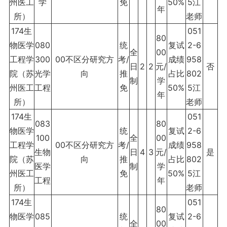
州医工
学
免
50%
5江
年
所）
老师
174生
051
80
物医学
080
统
复试
2-6
全
00
工程学
300
00不区分研究方
考/
成绩
958
日
2
2
元/
否
院（苏
光学
向
推
占比
802
制
学
州医工
工程
免
50%
5江
年
所）
老师
174生
051
083
80
物医学
统
复试
2-6
100
全
00
工程学
00不区分研究方
考/
成绩
958
生物
日
4
3
元/
是
院（苏
向
推
占比
802
医学
制
学
州医工
免
50%
5江
工程
年
所）
老师
174生
051
80
物医学
085
统
复试
2-6
全
00