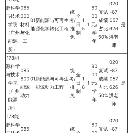
020
源科学
085
80
统
复试
-87
与技术
600
全
00
01新能源与可再生
考/
1
成绩
057
学院
材料
日
1
元/
是
能源化学转化工程
推
5
占比
626
（广州
与化
制
学
免
50%
洪老
能源
工
年
师
所）
178能
020
源科学
80
085
统
复试
-87
与技术
全
00
800
01新能源与可再生
考/
1
成绩
057
学院
日
1
元/
是
能源
能源动力工程
推
8
占比
626
（广州
制
学
动力
免
50%
洪老
能源
年
师
所）
178能
020
源科学
80
085
统
复试
-87