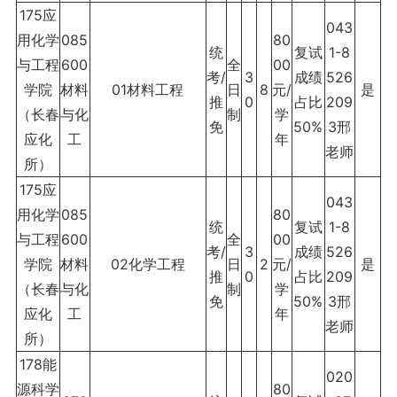
175应
043
用化学
085
80
统
复试
1-8
与工程
600
全
00
考/
3
成绩
526
学院
材料
01材料工程
日
8
元/
是
推
0
占比
209
（长春
与化
制
学
免
50%
3邢
应化
工
年
老师
所）
175应
043
用化学
085
80
统
复试
1-8
与工程
600
全
00
考/
3
成绩
526
学院
材料
02化学工程
日
2
元/
是
推
0
占比
209
（长春
与化
制
学
免
50%
3邢
应化
工
年
老师
所）
178能
020
源科学
80