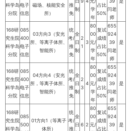
日
9
4
元/
39
是
科学岛
电子
磁场、核能安全
推
占比
制
学
闫老
分院
信息
所）
免
50%
年
师
80
655
168研
085
统
复试
03方向3（安光
全
00
924
究生院
400
考/
2
成绩
所、等离子体所、
日
3
元/
39
是
科学岛
电子
推
1
占比
智能所）
制
学
闫老
分院
信息
免
50%
年
师
80
655
168研
085
统
复试
04方向4（安光
全
00
924
究生院
400
考/
2
成绩
所，等离子体所、
日
4
元/
39
是
科学岛
电子
推
3
占比
智能所）
制
学
闫老
分院
信息
免
50%
年
师
80
655
168研
统
复试
085
全
00
924
究生院
01方向1（等离子
考/
成绩
500
日
6
2
元/
39
是
科学岛
体所）
推
占比