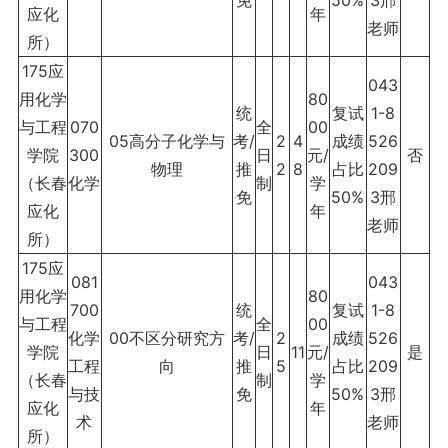
免
50%
3邢
应化
年
老师
所）
175应
043
用化学
80
统
复试
1-8
与工程
070
全
00
05高分子化学与
考/
2
4
成绩
526
学院
300
日
元/
否
物理
推
2
8
占比
209
（长春
化学
制
学
免
50%
3邢
应化
年
老师
所）
175应
081
043
用化学
80
700
统
复试
1-8
与工程
全
00
化学
00不区分研究方
考/
2
成绩
526
学院
日
11
元/
是
工程
向
推
5
占比
209
（长春
制
学
与技
免
50%
3邢
应化
年
术
老师
所）