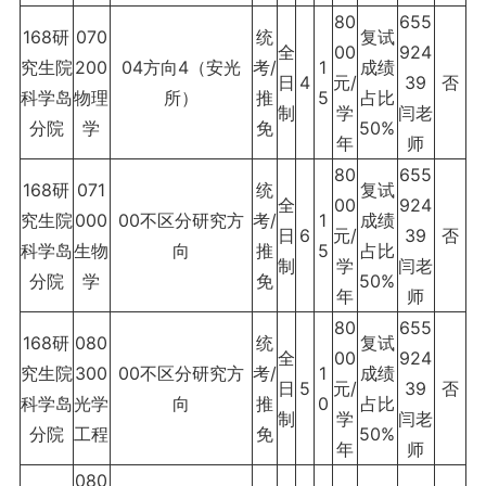
80
655
168研
070
统
复试
全
00
924
究生院
200
04方向4（安光
考/
1
成绩
日
4
元/
39
否
科学岛
物理
所）
推
5
占比
制
学
闫老
分院
学
免
50%
年
师
80
655
168研
071
统
复试
全
00
924
究生院
000
00不区分研究方
考/
1
成绩
日
6
元/
39
否
科学岛
生物
向
推
5
占比
制
学
闫老
分院
学
免
50%
年
师
80
655
168研
080
统
复试
全
00
924
究生院
300
00不区分研究方
考/
1
成绩
日
5
元/
39
否
科学岛
光学
向
推
0
占比
制
学
闫老
分院
工程
免
50%
年
师
080