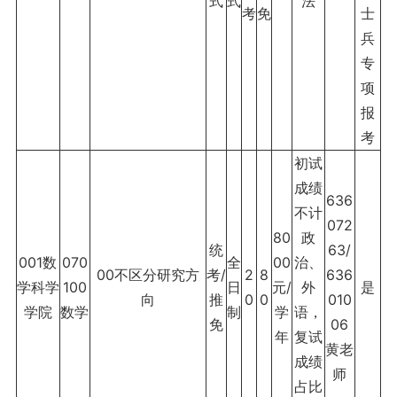
式
式
法
考
免
士
兵
专
项
报
考
初试
成绩
636
不计
072
80
政
统
63/
001数
070
全
00
治、
00不区分研究方
考/
2
8
636
学科学
100
日
元/
外
是
向
推
0
0
010
学院
数学
制
学
语，
免
06
年
复试
黄老
成绩
师
占比