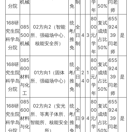
机械
制
学
闫老
分院
免
50%
年
师
80
655
168研
统
复试
085
02方向2（智能
全
00
924
究生院
考/
成绩
500
所、强磁场中心、
日
4
3
元/
39
是
科学岛
推
占比
机械
核能安全所）
制
学
闫老
分院
免
50%
年
师
085
80
655
168研
统
复试
600
全
00
924
究生院
01方向1（固体
考/
2
1
成绩
材料
日
元/
39
是
科学岛
所、强磁场中心）
推
4
0
占比
与化
制
学
闫老
分院
免
50%
工
年
师
085
80
655
168研
02方向2（安光
统
复试
600
全
00
924
究生院
所、等离子体所、
考/
成绩
材料
日
9
4
元/
39
是
科学岛
智能所、核能安全
推
占比
与化
制
学
闫老
分院
所）
免
50%