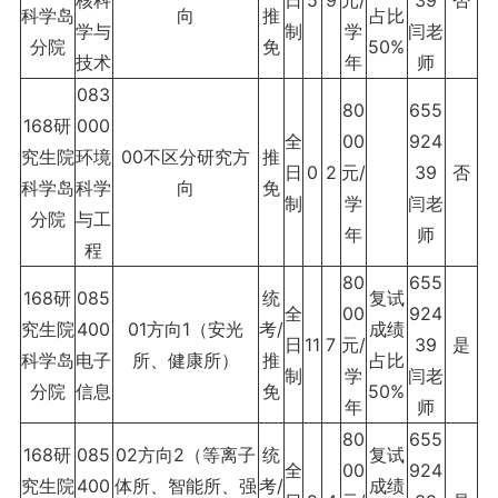
核科
日
5
9
元/
39
否
科学岛
向
推
占比
学与
制
学
闫老
分院
免
50%
技术
年
师
083
80
655
168研
000
全
00
924
究生院
环境
00不区分研究方
推
日
0
2
元/
39
否
科学岛
科学
向
免
制
学
闫老
分院
与工
年
师
程
80
655
168研
085
统
复试
全
00
924
究生院
400
01方向1（安光
考/
成绩
日
11
7
元/
39
是
科学岛
电子
所、健康所）
推
占比
制
学
闫老
分院
信息
免
50%
年
师
80
655
168研
085
02方向2（等离子
统
复试
全
00
924
究生院
400
体所、智能所、强
考/
成绩