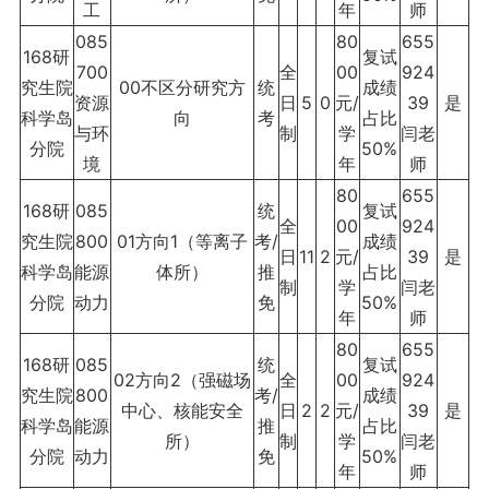
工
年
师
085
80
655
168研
复试
700
全
00
924
究生院
00不区分研究方
统
成绩
资源
日
5
0
元/
39
是
科学岛
向
考
占比
与环
制
学
闫老
分院
50%
境
年
师
80
655
168研
085
统
复试
全
00
924
究生院
800
01方向1（等离子
考/
成绩
日
11
2
元/
39
是
科学岛
能源
体所）
推
占比
制
学
闫老
分院
动力
免
50%
年
师
80
655
168研
085
统
复试
02方向2（强磁场
全
00
924
究生院
800
考/
成绩
中心、核能安全
日
2
2
元/
39
是
科学岛
能源
推
占比
所）
制
学
闫老
分院
动力
免
50%
年
师