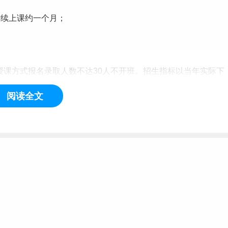
连续上课约一个月；
授课方式报名录取人数不达30人不开班。招生指标以当年实际下
阅读全文
向就业两种类型。
全日制硕士研究生招收在职定向就业人员。
人单位签订定向就业合同。考生因报考硕士研究生与所在单位产
试或无法录取，我校不承担责任。