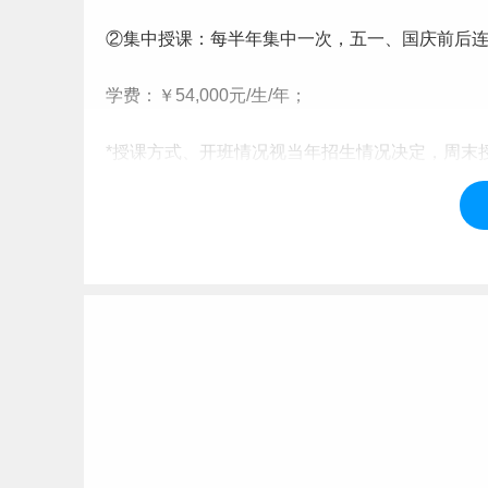
②集中授课：每半年集中一次，五一、国庆前后
学费：￥54,000元/生/年；
*授课方式、开班情况视当年招生情况决定，周末
达数为准；学费按2年缴纳。
3.指标类别
（1）全日制MBA录取类别：分为定向
就业
和非定
（2）非全日制考生录取类别：原则上招生单位非
定向就业的硕士研究生须在被录取前与我校、用
的问题由考生自行处理。若因此造成考生不能复