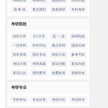
考研时间
考研科目
成绩查询
考研分数
国 家 线
复试调剂
推免保研
专科考研
考研院校
985大学
211大学
双 一 流
保研院校
一流学科
学科评估
重点学科
报录比例
招生简章
招生专业
招生计划
参考书目
考试大纲
考研真题
复试分数
复试内容
复试占比
调剂要求
收费标准
奖助学金
考研专业
学科评估
专业目录
考研方向
考试科目