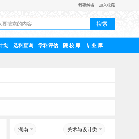
我要纠错
加入收藏
计划
选科查询
学科评估
院 校 库
专 业 库
湖南
美术与设计类