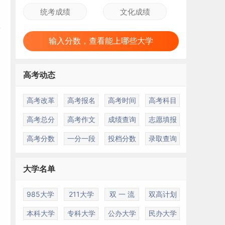
输入分数，查看能上哪些大学
高考动态
高考改革
高考报名
高考时间
高考科目
高考总分
高考作文
成绩查询
志愿填报
高考分数
一分一段
投档分数
录取查询
大学名单
985大学
211大学
双 一 流
双高计划
本科大学
专科大学
公办大学
民办大学