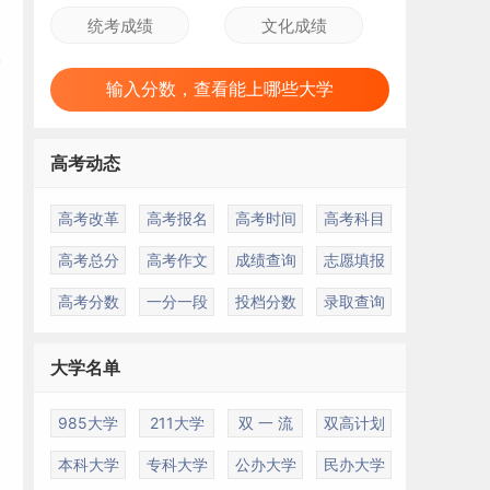
输入分数，查看能上哪些大学
高考动态
高考改革
高考报名
高考时间
高考科目
高考总分
高考作文
成绩查询
志愿填报
高考分数
一分一段
投档分数
录取查询
大学名单
985大学
211大学
双 一 流
双高计划
本科大学
专科大学
公办大学
民办大学