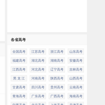
各省高考
多
全国高考
江苏高考
浙江高考
山东高考
福建高考
湖北高考
湖南高考
安徽高考
江西高考
河北高考
辽宁高考
吉林高考
黑 龙 江
河南高考
陕西高考
山西高考
甘肃高考
四川高考
贵州高考
云南高考
青海高考
广东高考
广西高考
海南高考
宁夏高考
北京高考
上海高考
天津高考