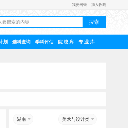
我要纠错
加入收藏
计划
选科查询
学科评估
院 校 库
专 业 库
湖南
美术与设计类