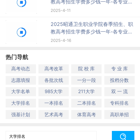
教高考招生学费多少钱一年-各专业收
费标准
2025-4-11
2025昭通卫生职业学院春季招生、职
教高考招生学费多少钱一年-各专业收
费标准
2025-4-16
热门导航
高考动态
高考改革
院 校 库
专 业 库
志愿填报
各批次线
一分一段
投档分数
大学名单
985大学
211大学
双 一 流
大学排名
一本排名
二本排名
专科排名
强基计划
艺术高考
体育高考
高职单招