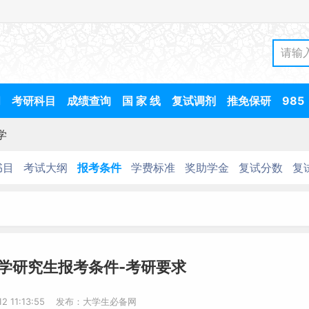
间
考研科目
成绩查询
国 家 线
复试调剂
推免保研
985
学
书目
考试大纲
报考条件
学费标准
奖助学金
复试分数
复
大学研究生报考条件-考研要求
-12 11:13:55 发布：大学生必备网