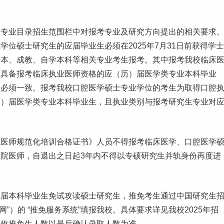
校
专业目录
招生范围栏中对报考专业及研究方向提出的相关要求
业学位硕士研究生的应届
毕业生
必须在2025年7月31日前获得学士
升本、成教、
自学
本科
等相关专业考生报考。其中报考我校临床
或具备报考临床执业医师资格的应（历）届医学类专业本科毕业
别必须一致。报考我校口腔医学硕士专业学位的考生为取得口腔
历）届医学类专业本科毕业生，且执业类别与报考研究生专业对
院医师规范化培训合格证书》人员不得报考临床医学、口腔医学
院医师，自退出之日起3年内不得以专硕研究生并轨身份再度进
应届本科毕业生免试攻读硕士研究生，推免考生通过中国研究生
下简称“研招网”）的 “推免服务系统”填报我校。具体要求详见我校2025年招
招收推免生人数以最后确认录取人数为准。