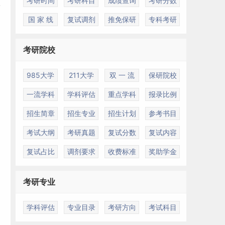
考研时间
考研科目
成绩查询
考研分数
国 家 线
复试调剂
推免保研
专科考研
考研院校
985大学
211大学
双 一 流
保研院校
一流学科
学科评估
重点学科
报录比例
招生简章
招生专业
招生计划
参考书目
考试大纲
考研真题
复试分数
复试内容
复试占比
调剂要求
收费标准
奖助学金
考研专业
学科评估
专业目录
考研方向
考试科目