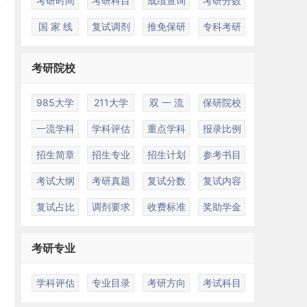
考研时间
考研科目
成绩查询
考研分数
国 家 线
复试调剂
推免保研
专科考研
考研院校
985大学
211大学
双 一 流
保研院校
一流学科
学科评估
重点学科
报录比例
招生简章
招生专业
招生计划
参考书目
考试大纲
考研真题
复试分数
复试内容
复试占比
调剂要求
收费标准
奖助学金
考研专业
学科评估
专业目录
考研方向
考试科目