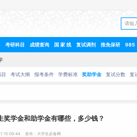
间
考研科目
成绩查询
国 家 线
复试调剂
推免保研
985
学
书目
考试大纲
报考条件
学费标准
奖助学金
复试分数
复
究生奖学金和助学金有哪些，多少钱？
-11 15:09:44 发布：大学生必备网