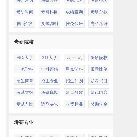
考研常识
考研经验
考研地区
考研报名
考研时间
考研科目
成绩查询
考研分数
国 家 线
复试调剂
推免保研
专科考研
考研院校
985大学
211大学
双 一 流
保研院校
一流学科
学科评估
重点学科
报录比例
招生简章
招生专业
招生计划
参考书目
考试大纲
考研真题
复试分数
复试内容
复试占比
调剂要求
收费标准
奖助学金
考研专业