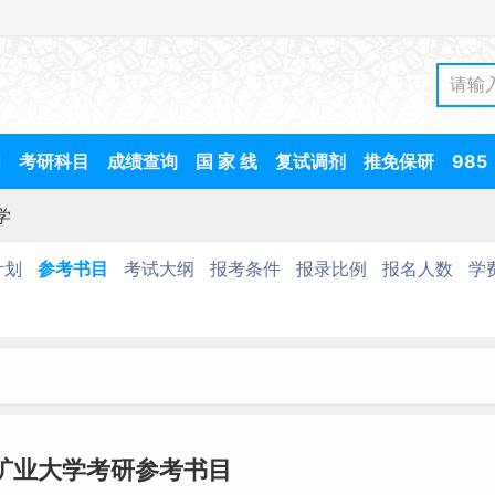
间
考研科目
成绩查询
国 家 线
复试调剂
推免保研
985
学
计划
参考书目
考试大纲
报考条件
报录比例
报名人数
学
国矿业大学考研参考书目