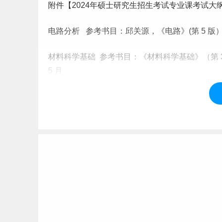
附件【2024年硕士研究生招生考试专业课考试大
电路分析 参考书目：邱关源，《电路》(第 5 版）
材料科学基础 参考书目：《材料科学基础》（第 
5 月
工程测量学 参考教材：《测绘学概论》（第二版
出版社,2008 年 5 月
点击查看考试参考书目：
https://yjs.xmut.edu.cn/
标签：
厦门理工学院