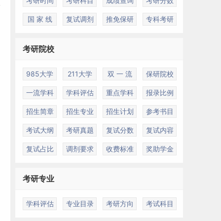
考研时间
考研科目
成绩查询
考研分数
国 家 线
复试调剂
推免保研
专科考研
考研院校
985大学
211大学
双 一 流
保研院校
一流学科
学科评估
重点学科
报录比例
招生简章
招生专业
招生计划
参考书目
考试大纲
考研真题
复试分数
复试内容
复试占比
调剂要求
收费标准
奖助学金
考研专业
学科评估
专业目录
考研方向
考试科目