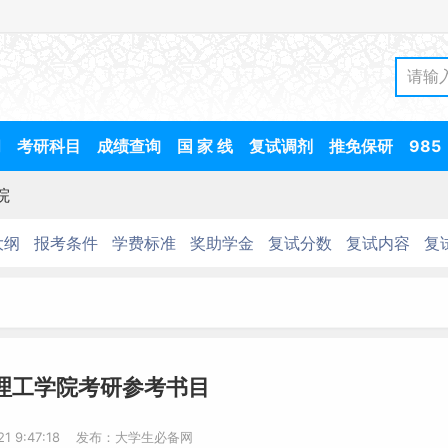
间
考研科目
成绩查询
国 家 线
复试调剂
推免保研
985
院
大纲
报考条件
学费标准
奖助学金
复试分数
复试内容
复
门理工学院考研参考书目
-21 9:47:18 发布：大学生必备网