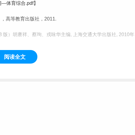
纲—
体育
综合.pdf】
，高等教育出版社，2011.
3 版）胡赓祥、蔡珣、戎咏华主编,
上海
交通大学出版社, 2010年
阅读全文
），宁津生、陈俊勇、李德仁、刘经南、张祖勋主编，武汉大学
info/1073/3995.htm